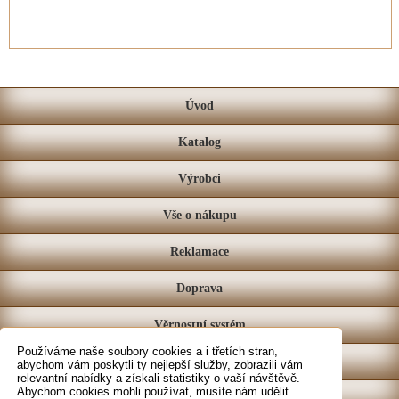
Úvod
Katalog
Výrobci
Vše o nákupu
Reklamace
Doprava
Věrnostní systém
Používáme naše soubory cookies a i třetích stran,
Prodejna
abychom vám poskytli ty nejlepší služby, zobrazili vám
relevantní nabídky a získali statistiky o vaší návštěvě.
Abychom cookies mohli používat, musíte nám udělit
Kontakt