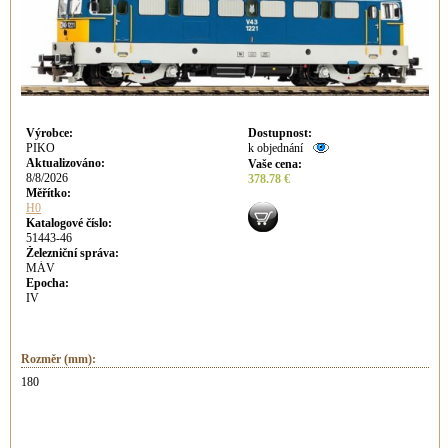
Výrobce
:
Dostupnost
:
PIKO
k objednání
Aktualizováno
:
Vaše cena
:
8/8/2026
378.78 €
Měřítko:
H0
Katalogové číslo:
51443-46
Železniční správa:
MÁV
Epocha:
IV
Rozměr (mm):
180