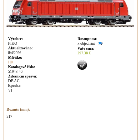
Výrobce
:
Dostupnost
:
PIKO
k objednání
Aktualizováno
:
Vaše cena
:
8/4/2026
297.38 €
Měřítko:
H0
Katalogové číslo:
51948-46
Železniční správa:
DB AG
Epocha:
VI
Rozměr (mm):
217