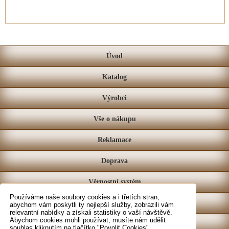
Úvod
Katalog
Výrobci
Vše o nákupu
Reklamace
Doprava
Věrnostní systém
Používáme naše soubory cookies a i třetích stran,
Prodejna
abychom vám poskytli ty nejlepší služby, zobrazili vám
relevantní nabídky a získali statistiky o vaší návštěvě.
Abychom cookies mohli používat, musíte nám udělit
Kontakt
souhlas kliknutím na tlačítko "Povolit Cookies".