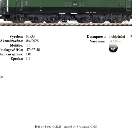
Výrobce
:
PIKO
Dostupnost
:
k objednání
Aktualizováno
:
8/4/2026
Vaše cena
:
342.06 €
Měřítko:
TT
atalogové číslo:
47467-46
lezniční správa:
DB
Epocha:
III
):
Hobby-Shop © 2026
- created by Pythagoras CMS