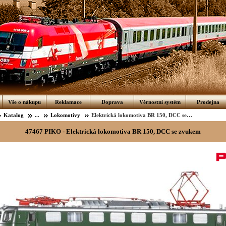
Vše o nákupu
Reklamace
Doprava
Věrnostní systém
Prodejna
Katalog
...
Lokomotivy
Elektrická lokomotiva BR 150, DCC se zvukem
47467 PIKO - Elektrická lokomotiva BR 150, DCC se zvukem