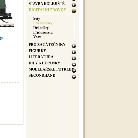
STAVBA KOLEJIŠTĚ
DIGITÁLNÍ PROVOZ
Sety
Lokomotivy
Dekodéry
Příslušenství
Vozy
PRO ZAČÁTEČNÍKY
FIGURKY
LITERATURA
DÍLY A DOPLŇKY
MODELÁŘSKÉ POTŘEBY
SECONDHAND