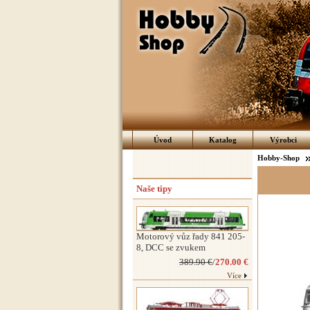
Úvod
Katalog
Výrobci
Hobby-Shop
Naše tipy
Motorový vůz řady 841 205-
8, DCC se zvukem
389.90 €
/
270.00 €
Více