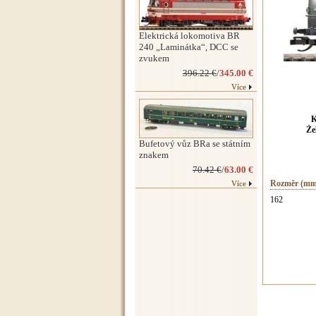
Elektrická lokomotiva BR
240 „Laminátka“, DCC se
zvukem
396.22 €
/
345.00 €
Více
K
Že
Bufetový vůz BRa se státním
znakem
70.42 €
/
63.00 €
Rozměr (mm
Více
162