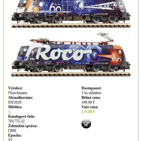
Výrobce
:
Dostupnost
:
Fleischmann
1 ks skladem
Aktualizováno
:
Běžná cena
:
8/8/2026
349.90 €
Měřítko:
Vaše cena
:
N
279.00 €
Katalogové číslo:
781775-32
Železniční správa:
ÖBB
Epocha:
VI