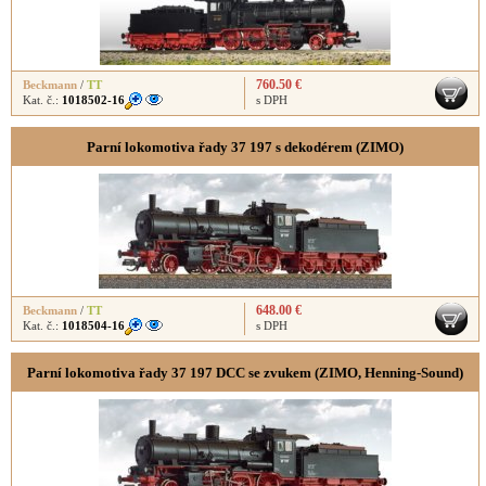
760.50 €
Beckmann
/
TT
Kat. č.:
1018502-16
s DPH
Parní lokomotiva řady 37 197 s dekodérem (ZIMO)
648.00 €
Beckmann
/
TT
Kat. č.:
1018504-16
s DPH
Parní lokomotiva řady 37 197 DCC se zvukem (ZIMO, Henning-Sound)