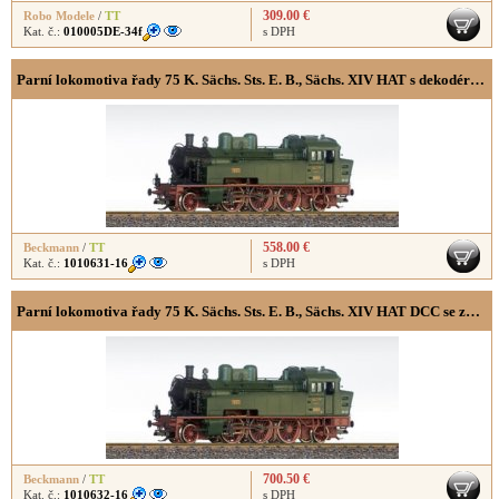
309.00 €
Robo Modele
/
TT
Kat. č.:
010005DE-34f
s DPH
Parní lokomotiva řady 75 K. Sächs. Sts. E. B., Sächs. XIV HAT s dekodérem (ZIMO)
558.00 €
Beckmann
/
TT
Kat. č.:
1010631-16
s DPH
Parní lokomotiva řady 75 K. Sächs. Sts. E. B., Sächs. XIV HAT DCC se zvukem (ZIMO, Henning-Sound)
700.50 €
Beckmann
/
TT
Kat. č.:
1010632-16
s DPH