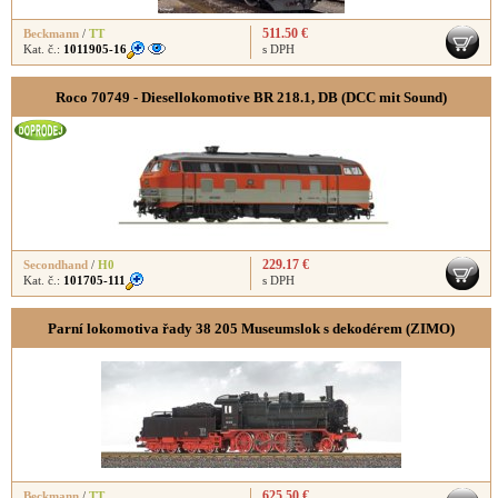
511.50 €
Beckmann
/
TT
Kat. č.:
1011905-16
s DPH
Roco 70749 - Diesellokomotive BR 218.1, DB (DCC mit Sound)
229.17 €
Secondhand
/
H0
Kat. č.:
101705-111
s DPH
Parní lokomotiva řady 38 205 Museumslok s dekodérem (ZIMO)
625.50 €
Beckmann
/
TT