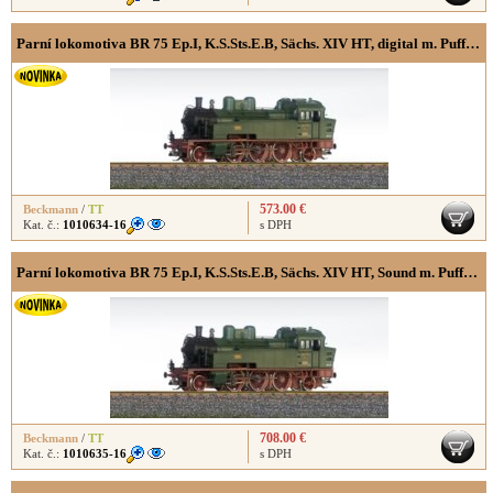
Parní lokomotiva BR 75 Ep.I, K.S.Sts.E.B, Sächs. XIV HT, digital m. Puffersp., gerader W.
573.00 €
Beckmann
/
TT
Kat. č.:
1010634-16
s DPH
Parní lokomotiva BR 75 Ep.I, K.S.Sts.E.B, Sächs. XIV HT, Sound m. Puffersp., gerader W.
708.00 €
Beckmann
/
TT
Kat. č.:
1010635-16
s DPH