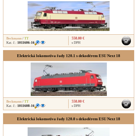
558.00 €
Beckmann
/
TT
Kat. č.:
1011606-16
s DPH
Elektrická lokomotiva řady 120.1 s dekodérem ESU Next 18
558.00 €
Beckmann
/
TT
Kat. č.:
1011608-16
s DPH
Elektrická lokomotiva řady 120.0 s dekodérem ESU Next 18