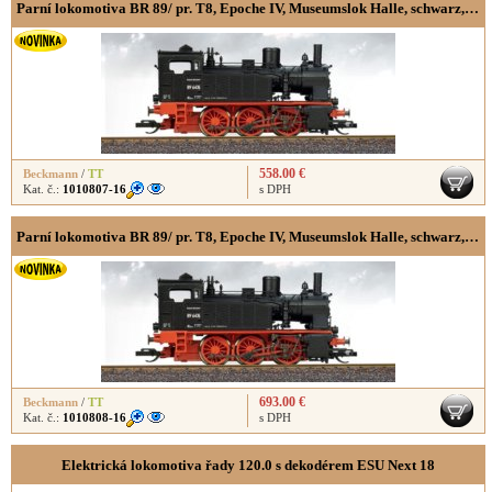
Parní lokomotiva BR 89/ pr. T8, Epoche IV, Museumslok Halle, schwarz, digital mit Pufferspeicher
558.00 €
Beckmann
/
TT
Kat. č.:
1010807-16
s DPH
Parní lokomotiva BR 89/ pr. T8, Epoche IV, Museumslok Halle, schwarz, Sound mit Pufferspeicher
693.00 €
Beckmann
/
TT
Kat. č.:
1010808-16
s DPH
Elektrická lokomotiva řady 120.0 s dekodérem ESU Next 18