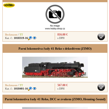
816.00 €
Beckmann
/
TT
Kat. č.:
1018319-16
s DPH
Parní lokomotiva řady 41 Reko s dekodérem (ZIMO)
567.00 €
Beckmann
/
TT
Kat. č.:
1018401-16
s DPH
Parní lokomotiva řady 41 Reko, DCC se zvukem (ZIMO, Henning-Sound)