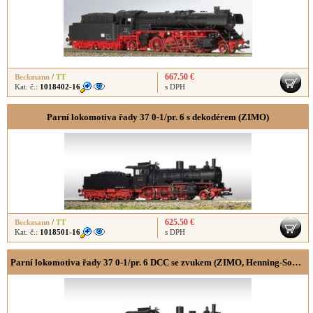
667.50 €
Beckmann
/
TT
Kat. č.:
1018402-16
s DPH
Parní lokomotiva řady 37 0-1/pr. 6 s dekodérem (ZIMO)
625.50 €
Beckmann
/
TT
Kat. č.:
1018501-16
s DPH
Parní lokomotiva řady 37 0-1/pr. 6 DCC se zvukem (ZIMO, Henning-Sound)