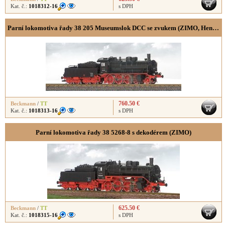
Kat. č.:
1018312-16
s DPH
Parní lokomotiva řady 38 205 Museumslok DCC se zvukem (ZIMO, Henning-Sound)
760.50 €
Beckmann
/
TT
Kat. č.:
1018313-16
s DPH
Parní lokomotiva řady 38 5268-8 s dekodérem (ZIMO)
625.50 €
Beckmann
/
TT
Kat. č.:
1018315-16
s DPH