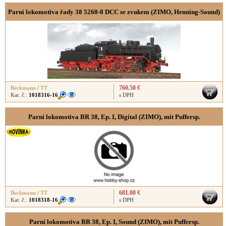
Parní lokomotiva řady 38 5268-8 DCC se zvukem (ZIMO, Henning-Sound)
760.50 €
Beckmann
/
TT
Kat. č.:
1018316-16
s DPH
Parní lokomotiva BR 38, Ep. I, Digital (ZIMO), mit Puffersp.
681.00 €
Beckmann
/
TT
Kat. č.:
1018318-16
s DPH
Parní lokomotiva BR 38, Ep. I, Sound (ZIMO), mit Puffersp.