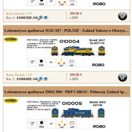
309.00 €
Robo Modele
/
TT
Kat. č.:
010003DE-34f
s DPH
Lokomotywa spalinowa SU42-507 - POLSAT - Zakład Taboru w Olsztynie, wersja cyfrowa z dekoderem dźwięku,
309.00 €
Robo Modele
/
TT
Kat. č.:
010004DE-34f
s DPH
Lokomotywa spalinowa SM42-900 - PKP CARGO - Północny Zakład Spółki w Gdyni, wersja cyfrowa z dekoderem dźwięku,