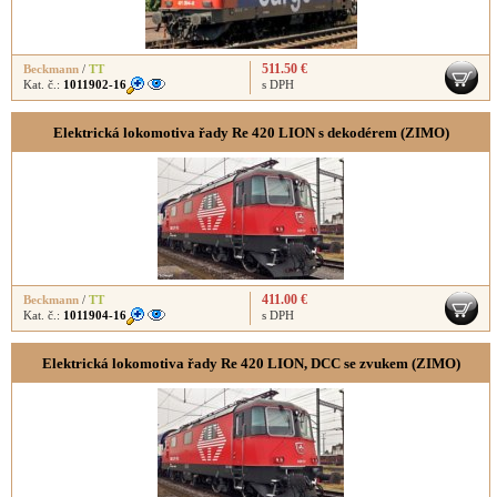
511.50 €
Beckmann
/
TT
Kat. č.:
1011902-16
s DPH
Elektrická lokomotiva řady Re 420 LION s dekodérem (ZIMO)
411.00 €
Beckmann
/
TT
Kat. č.:
1011904-16
s DPH
Elektrická lokomotiva řady Re 420 LION, DCC se zvukem (ZIMO)