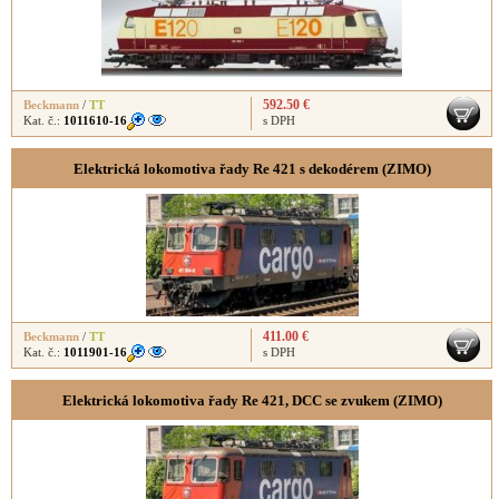
592.50 €
Beckmann
/
TT
Kat. č.:
1011610-16
s DPH
Elektrická lokomotiva řady Re 421 s dekodérem (ZIMO)
411.00 €
Beckmann
/
TT
Kat. č.:
1011901-16
s DPH
Elektrická lokomotiva řady Re 421, DCC se zvukem (ZIMO)