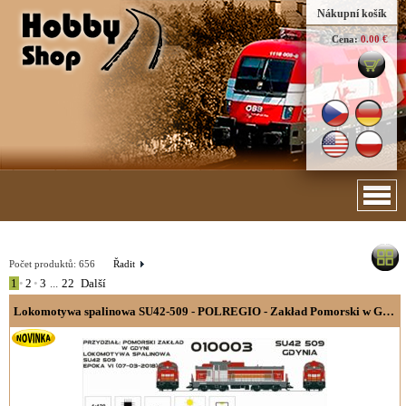
Nákupní košík
Cena:
0.00 €
Počet produktů:
656
Řadit
1
•
2
•
3
...
22
Další
Lokomotywa spalinowa SU42-509 - POLREGIO - Zakład Pomorski w Gdyni, wersja cyfrowa z dekoderem dźwięku,