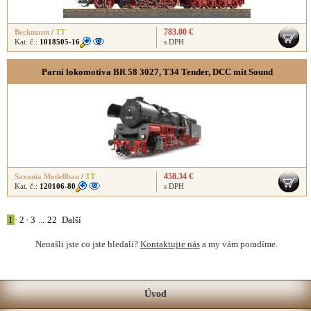
783.00 €
Beckmann
/
TT
Kat. č.:
1018505-16
s DPH
Parní lokomotiva BR 58 3027, T34 Tender, DCC mit Sound
458.34 €
Saxonia Modellbau
/
TT
Kat. č.:
120106-80
s DPH
1
•
2
•
3
...
22
Další
Nenašli jste co jste hledali?
Kontaktujte nás
a my vám poradíme.
Úvod