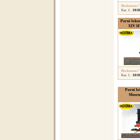
Beckmann
/
Kat. č.:
1010
Parní lokom
XIV HT
Beckmann
/
Kat. č.:
1010
Parní lo
Museu