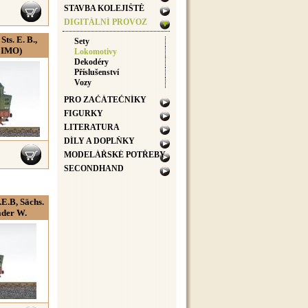
STAVBA KOLEJIŠTĚ
DIGITÁLNÍ PROVOZ
ts. E. B.,
Sety
ZIMO)
Lokomotivy
Dekodéry
Příslušenství
Vozy
PRO ZAČÁTEČNÍKY
FIGURKY
LITERATURA
DÍLY A DOPLŇKY
MODELÁŘSKÉ POTŘEBY
SECONDHAND
.E.B, Sächs.
ader W.