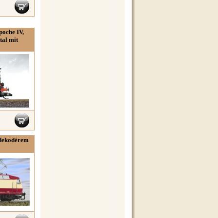
poche IV,
tal mit
 dekodérem