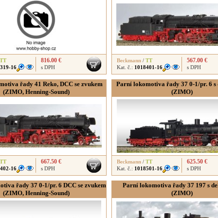
816.00 €
567.00 €
TT
Beckmann
/
TT
319-16
s DPH
Kat. č.:
1018401-16
s DPH
motiva řady 41 Reko, DCC se zvukem
Parní lokomotiva řady 37 0-1/pr. 6 
(ZIMO, Henning-Sound)
(ZIMO)
667.50 €
625.50 €
TT
Beckmann
/
TT
402-16
s DPH
Kat. č.:
1018501-16
s DPH
otiva řady 37 0-1/pr. 6 DCC se zvukem
Parní lokomotiva řady 37 197 s d
(ZIMO, Henning-Sound)
(ZIMO)