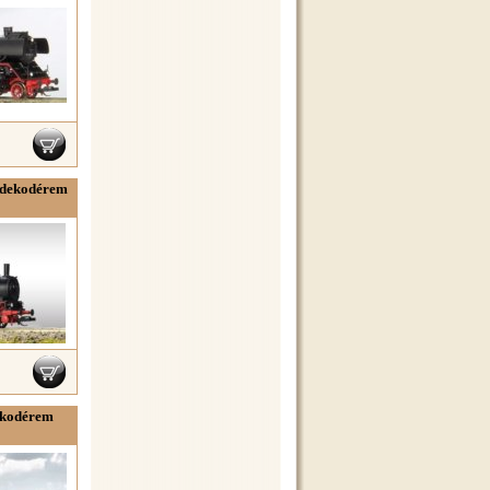
s dekodérem
ekodérem