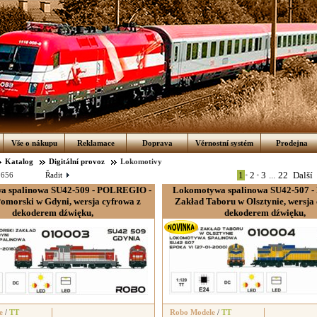
Vše o nákupu
Reklamace
Doprava
Věrnostní systém
Prodejna
Katalog
Digitální provoz
Lokomotivy
1
•
2
•
3
...
22
Další
:
656
Řadit
a spalinowa SU42-509 - POLREGIO -
Lokomotywa spalinowa SU42-507 -
omorski w Gdyni, wersja cyfrowa z
Zakład Taboru w Olsztynie, wersja
dekoderem dźwięku,
dekoderem dźwięku,
e
/
TT
Robo Modele
/
TT