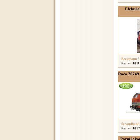
Elektri
Beckmann
/
Kat. č.:
1011
Roco 70749 
Secondhand
Kat. č.:
1017
Parní lok