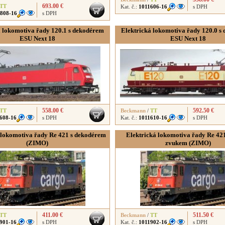
693.00 €
TT
Kat. č.:
1011606-16
s DPH
808-16
s DPH
á lokomotiva řady 120.1 s dekodérem
Elektrická lokomotiva řady 120.0 s
ESU Next 18
ESU Next 18
558.00 €
592.50 €
TT
Beckmann
/
TT
608-16
s DPH
Kat. č.:
1011610-16
s DPH
 lokomotiva řady Re 421 s dekodérem
Elektrická lokomotiva řady Re 42
(ZIMO)
zvukem (ZIMO)
411.00 €
511.50 €
TT
Beckmann
/
TT
901-16
s DPH
Kat. č.:
1011902-16
s DPH