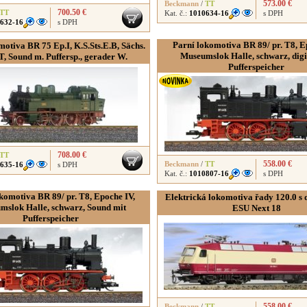
573.00 €
Beckmann
/
TT
700.50 €
TT
Kat. č.:
1010634-16
s DPH
632-16
s DPH
Parní lokomotiva BR 89/ pr. T8, E
otiva BR 75 Ep.I, K.S.Sts.E.B, Sächs.
Museumslok Halle, schwarz, digi
, Sound m. Puffersp., gerader W.
Pufferspeicher
708.00 €
TT
558.00 €
Beckmann
/
TT
635-16
s DPH
Kat. č.:
1010807-16
s DPH
komotiva BR 89/ pr. T8, Epoche IV,
Elektrická lokomotiva řady 120.0 s
mslok Halle, schwarz, Sound mit
ESU Next 18
Pufferspeicher
558.00 €
Beckmann
/
TT