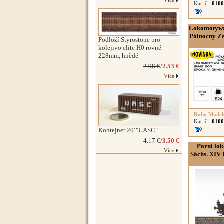
Více
Kat. č.:
0100
Lokomotywa
Północny Za
Podloží Styrostone pro
kolejivo elite H0 rovné
228mm, hnědé
2.98 €
/
2.53 €
Více
Robo Model
Kat. č.:
0100
Kontejner 20´"UASC"
4.17 €
/
3.50 €
Parní lok
Více
Sächs. XIV