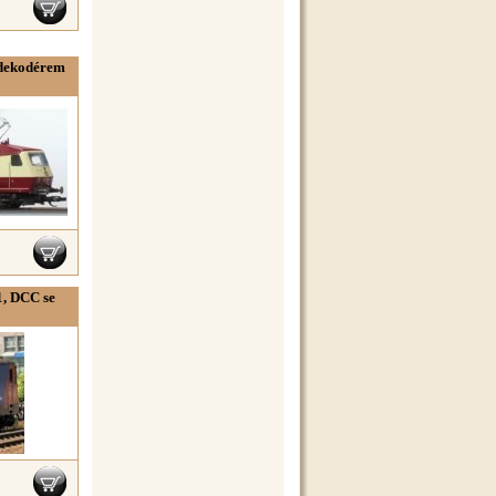
 dekodérem
1, DCC se