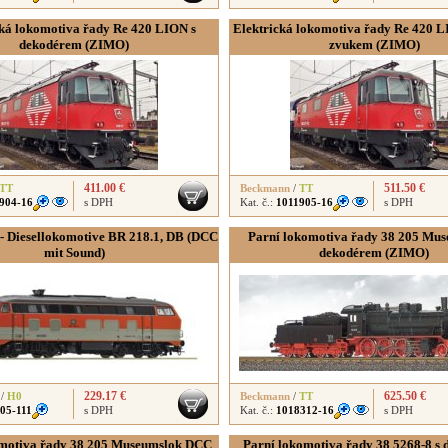
cká lokomotiva řady Re 420 LION s
Elektrická lokomotiva řady Re 420 L
dekodérem (ZIMO)
zvukem (ZIMO)
411.00 €
511.50 €
TT
Beckmann
/
TT
904-16
s DPH
Kat. č.:
1011905-16
s DPH
- Diesellokomotive BR 218.1, DB (DCC
Parní lokomotiva řady 38 205 Mus
mit Sound)
dekodérem (ZIMO)
229.17 €
625.50 €
/
H0
Beckmann
/
TT
05-111
s DPH
Kat. č.:
1018312-16
s DPH
omotiva řady 38 205 Museumslok DCC
Parní lokomotiva řady 38 5268-8 s