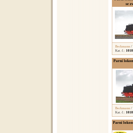
se 
Beckmann
/
Kat. č.:
1018
Parní loko
Beckmann
/
Kat. č.:
1018
Parní lokom