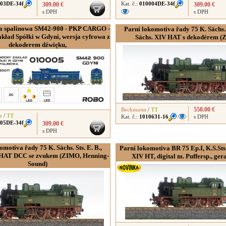
03DE-34f
Kat. č.:
010004DE-34f
309.00 €
309.00 €
s DPH
s DPH
 spalinowa SM42-900 - PKP CARGO -
Parní lokomotiva řady 75 K. Sächs. S
kład Spółki w Gdyni, wersja cyfrowa z
Sächs. XIV HAT s dekodérem (
dekoderem dźwięku,
558.00 €
Beckmann
/
TT
e
/
TT
Kat. č.:
1010631-16
s DPH
05DE-34f
309.00 €
s DPH
omotiva řady 75 K. Sächs. Sts. E. B.,
Parní lokomotiva BR 75 Ep.I, K.S.Sts
 HAT DCC se zvukem (ZIMO, Henning-
XIV HT, digital m. Puffersp., ger
Sound)