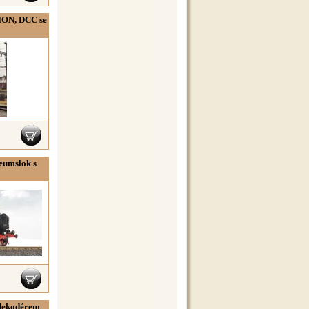
ION, DCC se
eumslok s
 dekodérem