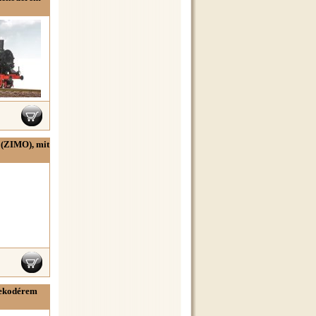
l (ZIMO), mit
dekodérem