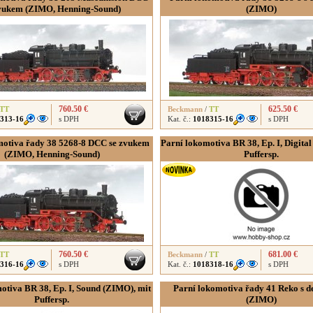
zvukem (ZIMO, Henning-Sound)
(ZIMO)
760.50 €
625.50 €
TT
Beckmann
/
TT
313-16
s DPH
Kat. č.:
1018315-16
s DPH
motiva řady 38 5268-8 DCC se zvukem
Parní lokomotiva BR 38, Ep. I, Digita
(ZIMO, Henning-Sound)
Puffersp.
760.50 €
681.00 €
TT
Beckmann
/
TT
316-16
s DPH
Kat. č.:
1018318-16
s DPH
otiva BR 38, Ep. I, Sound (ZIMO), mit
Parní lokomotiva řady 41 Reko s 
Puffersp.
(ZIMO)