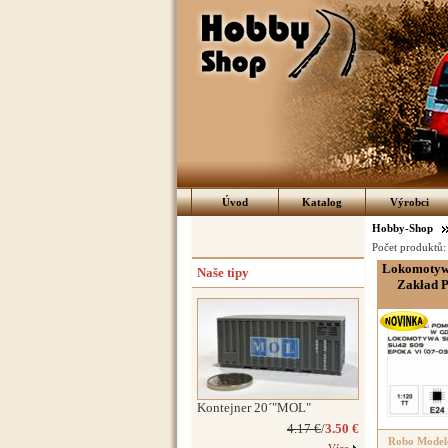
Úvod
Katalog
Výrobci
Hobby-Shop
Počet produktů
Lokomotyw
Naše tipy
Zakład P
Kontejner 20´"MOL"
4.17 €
/
3.50 €
Robo Model