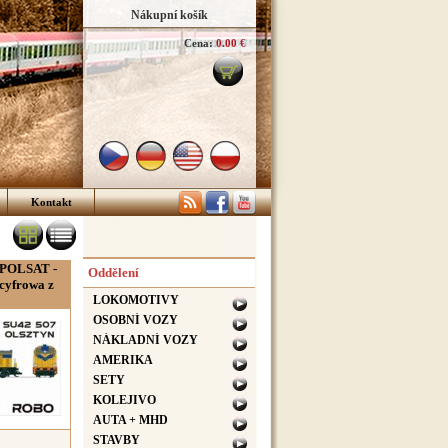
Nákupní košík
Cena:
0.00 €
Kontakt
 POLSAT -
Oddělení
 cyfrowa z
LOKOMOTIVY
OSOBNÍ VOZY
NÁKLADNÍ VOZY
AMERIKA
SETY
KOLEJIVO
AUTA + MHD
STAVBY