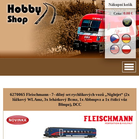
Nákupní košík
Cena:
0.00 €
6270065 Fleischmann - 7- dílný set rychlíkových vozů „Nightjet“ (2x
lůžkový WLAmz, 3x lehátkový Bcmz, 1x Abbmpvz a 1x řídící vůz
Bfmpz), DCC