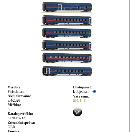
Výrobce
:
Dostupnost
:
Fleischmann
k objednání
Aktualizováno
:
Vaše cena
:
8/4/2026
807.41 €
Měřítko:
N
Katalogové číslo:
6270065-32
Železniční správa:
ÖBB
Epocha: