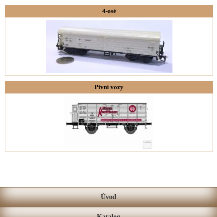
4-osé
Pivní vozy
Úvod
Katalog