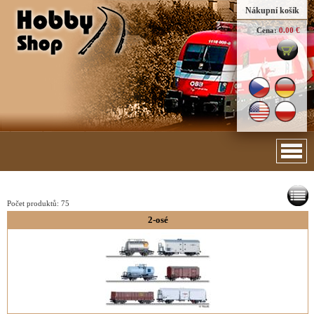
Nákupní košík
Cena:
0.00 €
Počet produktů:
75
2-osé