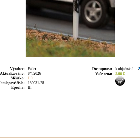
Výrobce
:
Faller
Dostupnost
:
k objednání
Aktualizováno
:
8/4/2026
Vaše cena
:
5.06 €
Měřítko:
H0
atalogové číslo:
180931-28
Epocha:
III