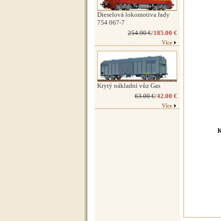
Dieselová lokomotiva řady
754 067-7
254.90 €
/
185.00 €
Více
Krytý nákladní vůz Gas
63.00 €
/
42.00 €
Více
K