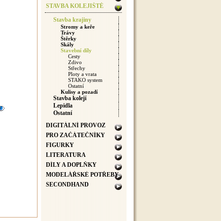
STAVBA KOLEJIŠTĚ
Stavba krajiny
Stromy a keře
Trávy
Štěrky
Skály
Stavební díly
Cesty
Zdivo
Střechy
Ploty a vrata
STAKO system
Ostatní
Kulisy a pozadí
Stavba kolejí
Lepidla
Ostatní
DIGITÁLNÍ PROVOZ
PRO ZAČÁTEČNÍKY
FIGURKY
LITERATURA
DÍLY A DOPLŇKY
MODELÁŘSKÉ POTŘEBY
SECONDHAND