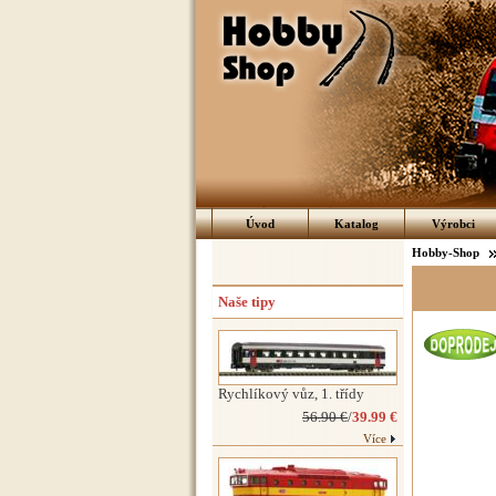
Úvod
Katalog
Výrobci
Hobby-Shop
Naše tipy
Rychlíkový vůz, 1. třídy
56.90 €
/
39.99 €
Více