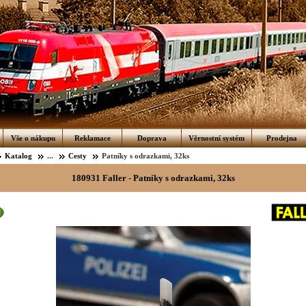
Vše o nákupu
Reklamace
Doprava
Věrnostní systém
Prodejna
Katalog
...
Cesty
Patníky s odrazkami, 32ks
180931 Faller - Patníky s odrazkami, 32ks