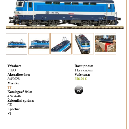
Výrobce
:
Dostupnost
:
PIKO
1 ks skladem
Aktualizováno
:
Vaše cena
:
8/4/2026
256.79 €
Měřítko:
TT
Katalogové číslo:
47484-46
Železniční správa:
ČD
Epocha:
VI