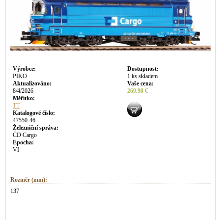
Výrobce
:
Dostupnost
:
PIKO
1 ks skladem
Aktualizováno
:
Vaše cena
:
8/4/2026
269.90 €
Měřítko:
TT
Katalogové číslo:
47550-46
Železniční správa:
ČD Cargo
Epocha:
VI
Rozměr (mm):
137