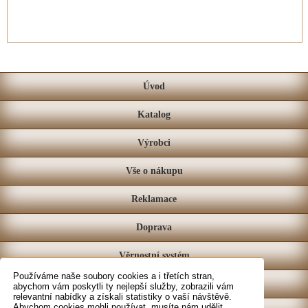
Úvod
Katalog
Výrobci
Vše o nákupu
Reklamace
Doprava
Věrnostní systém
Používáme naše soubory cookies a i třetích stran,
Prodejna
abychom vám poskytli ty nejlepší služby, zobrazili vám
relevantní nabídky a získali statistiky o vaší návštěvě.
Abychom cookies mohli používat, musíte nám udělit