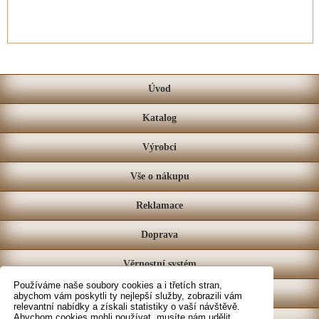
Úvod
Katalog
Výrobci
Vše o nákupu
Reklamace
Doprava
Věrnostní systém
Používáme naše soubory cookies a i třetích stran,
Prodejna
abychom vám poskytli ty nejlepší služby, zobrazili vám
relevantní nabídky a získali statistiky o vaší návštěvě.
Abychom cookies mohli používat, musíte nám udělit