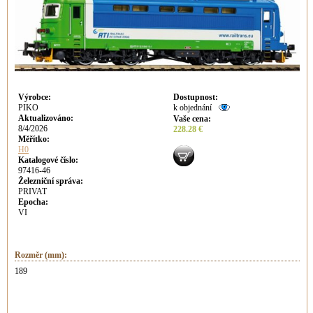
Výrobce
:
Dostupnost
:
PIKO
k objednání
Aktualizováno
:
Vaše cena
:
8/4/2026
228.28 €
Měřítko:
H0
Katalogové číslo:
97416-46
Železniční správa:
PRIVAT
Epocha:
VI
Rozměr (mm):
189