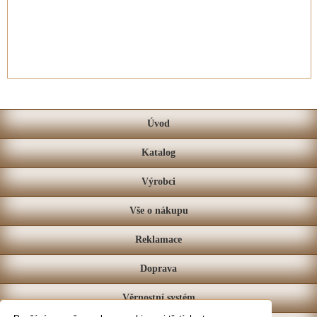
Úvod
Katalog
Výrobci
Vše o nákupu
Reklamace
Doprava
Věrnostní systém