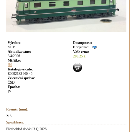
Výrobce
:
Dostupnost
:
MTB
k objednání
Aktualizováno
:
Vaše cena
:
8/4/2026
206.25 €
Měřítko:
H0
Katalogové číslo:
E6692133-H0-45
Železniční správa:
ČSD
Epocha:
IV
Rozměr (mm):
215
Specifikace:
Předpoklad dodání 3.Q.2026