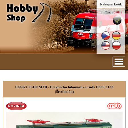
Nákupní košík
Cena:
0.00 €
E6692133-H0 MTB - Elektrická lokomotiva řady E669.2133
(Šestikolák)