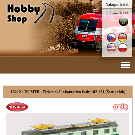
Nákupní košík
Cena:
0.00 €
182121-H0 MTB - Elektrická lokomotiva řady 182 121 (Šestikolák)