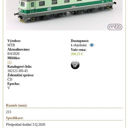
Výrobce
:
Dostupnost
:
MTB
k objednání
Aktualizováno
:
Vaše cena
:
8/4/2026
206.25 €
Měřítko:
H0
Katalogové číslo:
182121-H0-45
Železniční správa:
ČD
Epocha:
V
Rozměr (mm):
215
Specifikace:
Předpoklad dodání 3.Q.2026