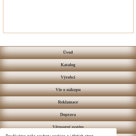
Úvod
Katalog
Výrobci
Vše o nákupu
Reklamace
Doprava
Věrnostní systém