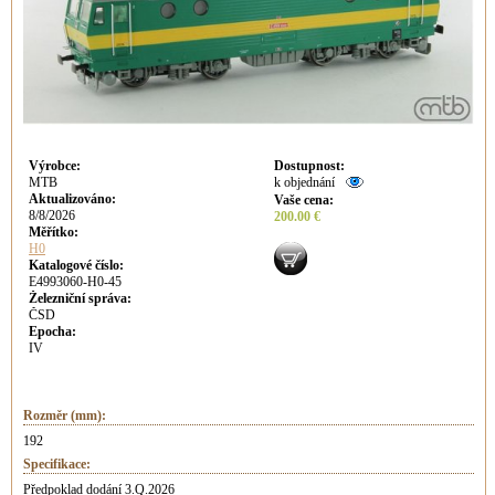
Výrobce
:
Dostupnost
:
MTB
k objednání
Aktualizováno
:
Vaše cena
:
8/8/2026
200.00 €
Měřítko:
H0
Katalogové číslo:
E4993060-H0-45
Železniční správa:
ČSD
Epocha:
IV
Rozměr (mm):
192
Specifikace:
Předpoklad dodání 3.Q.2026