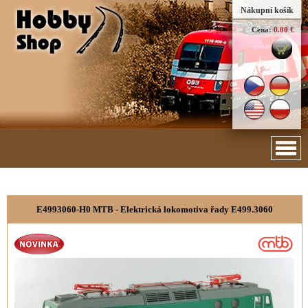
Nákupní košík
Cena:
0.00 €
E4993060-H0 MTB - Elektrická lokomotiva řady E499.3060