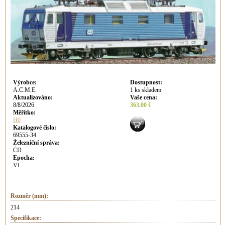
Výrobce
:
Dostupnost
:
A.C.M.E.
1 ks skladem
Aktualizováno
:
Vaše cena
:
8/8/2026
363.00 €
Měřítko:
H0
Katalogové číslo:
69555-34
Železniční správa:
ČD
Epocha:
VI
Rozměr (mm):
214
Specifikace: