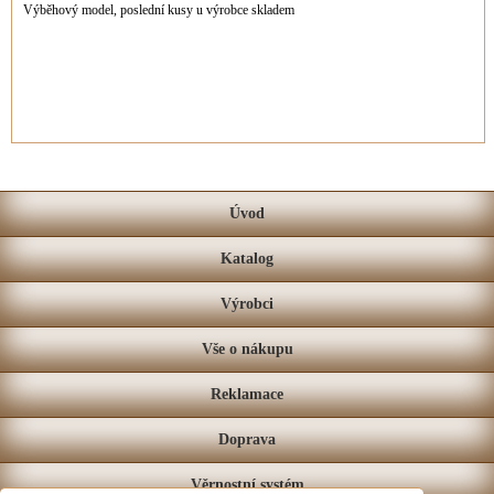
Výběhový model, poslední kusy u výrobce skladem
Úvod
Katalog
Výrobci
Vše o nákupu
Reklamace
Doprava
Věrnostní systém