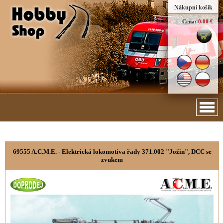
Nákupní košík
Cena:
0.00 €
69555 A.C.M.E. - Elektrická lokomotiva řady 371.002 "Jožin", DCC se
zvukem