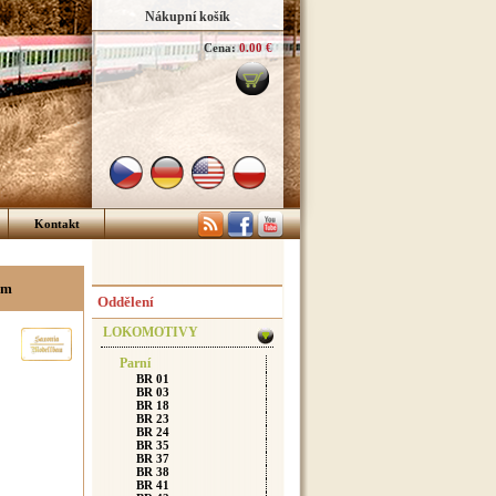
Nákupní košík
Cena:
0.00 €
Kontakt
em
Oddělení
LOKOMOTIVY
Parní
BR 01
BR 03
BR 18
BR 23
BR 24
BR 35
BR 37
BR 38
BR 41