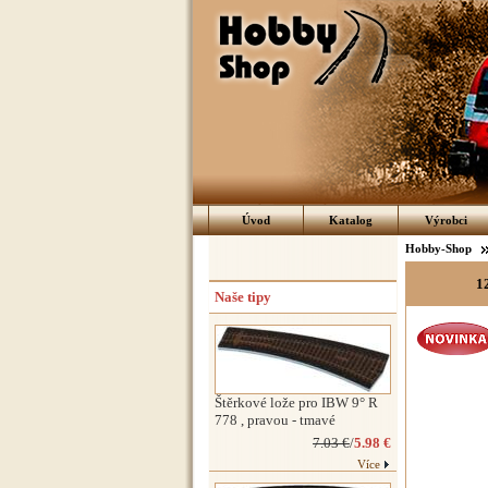
Úvod
Katalog
Výrobci
Hobby-Shop
1
Naše tipy
Štěrkové lože pro IBW 9° R
778 , pravou - tmavé
7.03 €
/
5.98 €
Více