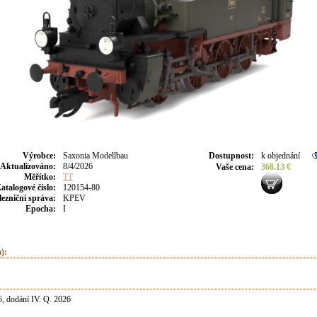
Výrobce
:
Saxonia Modellbau
Dostupnost
:
k objednání
Aktualizováno
:
8/4/2026
Vaše cena
:
368.13 €
Měřítko:
TT
atalogové číslo:
120154-80
lezniční správa:
KPEV
Epocha:
I
):
, dodání IV. Q. 2026