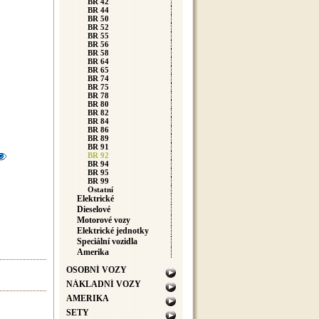
BR 42
BR 44
BR 50
BR 52
BR 55
BR 56
BR 58
BR 64
BR 65
BR 74
BR 75
BR 78
BR 80
BR 82
BR 84
BR 86
BR 89
BR 91
BR 92
BR 94
BR 95
BR 99
Ostatní
Elektrické
Dieselové
Motorové vozy
Elektrické jednotky
Speciální vozidla
Amerika
OSOBNÍ VOZY
NÁKLADNÍ VOZY
AMERIKA
SETY