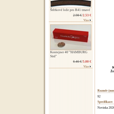
Štěrkové lože pro R41 tmavé
2.98 €
/
2.53 €
Více
Kontejner 40´"HAMBURG
Süd"
6.46 €
/
5.00 €
Více
K
Že
Rozměr (mm
92
Specifikace:
Novinka 2026