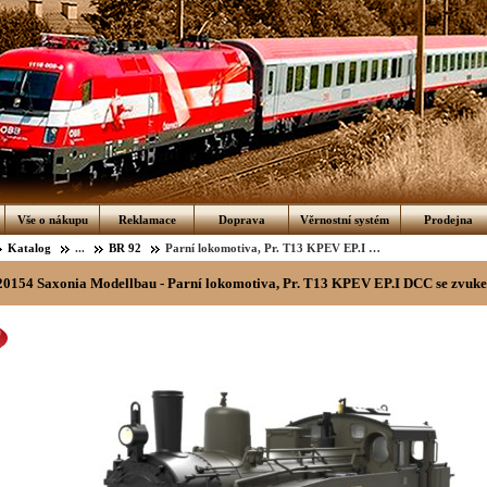
Vše o nákupu
Reklamace
Doprava
Věrnostní systém
Prodejna
Katalog
...
BR 92
Parní lokomotiva, Pr. T13 KPEV EP.I DCC se zvukem
20154 Saxonia Modellbau - Parní lokomotiva, Pr. T13 KPEV EP.I DCC se zvuk