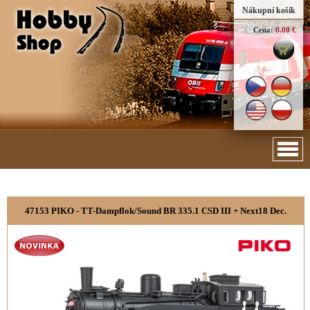
Nákupní košík
Cena:
0.00 €
47153 PIKO - TT-Dampflok/Sound BR 335.1 CSD III + Next18 Dec.