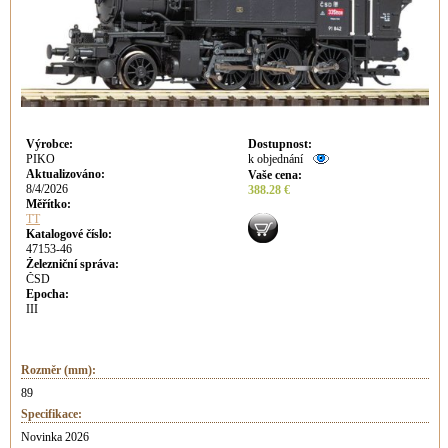
Výrobce
:
Dostupnost
:
PIKO
k objednání
Aktualizováno
:
Vaše cena
:
8/4/2026
388.28 €
Měřítko:
TT
Katalogové číslo:
47153-46
Železniční správa:
ČSD
Epocha:
III
Rozměr (mm):
89
Specifikace:
Novinka 2026