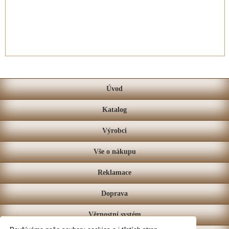
Úvod
Katalog
Výrobci
Vše o nákupu
Reklamace
Doprava
Věrnostní systém