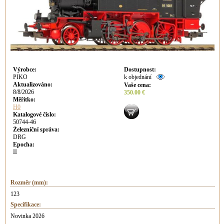
Výrobce
:
Dostupnost
:
PIKO
k objednání
Aktualizováno
:
Vaše cena
:
8/8/2026
350.00 €
Měřítko:
H0
Katalogové číslo:
50744-46
Železniční správa:
DRG
Epocha:
II
Rozměr (mm):
123
Specifikace:
Novinka 2026