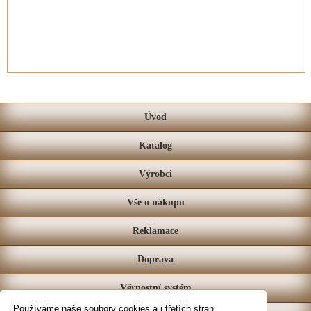
Úvod
Katalog
Výrobci
Vše o nákupu
Reklamace
Doprava
Věrnostní systém
Používáme naše soubory cookies a i třetích stran,