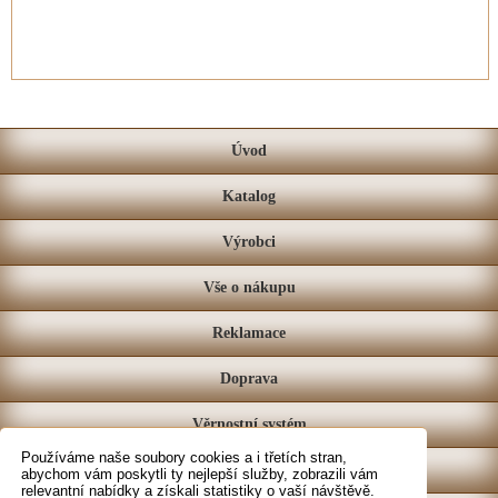
Úvod
Katalog
Výrobci
Vše o nákupu
Reklamace
Doprava
Věrnostní systém
Používáme naše soubory cookies a i třetích stran,
Prodejna
abychom vám poskytli ty nejlepší služby, zobrazili vám
relevantní nabídky a získali statistiky o vaší návštěvě.