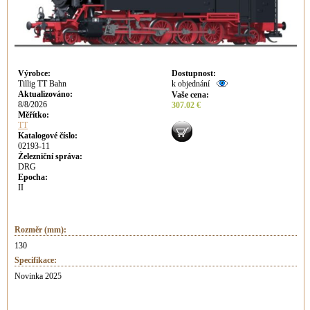
Výrobce
:
Dostupnost
:
Tillig TT Bahn
k objednání
Aktualizováno
:
Vaše cena
:
8/8/2026
307.02 €
Měřítko:
TT
Katalogové číslo:
02193-11
Železniční správa:
DRG
Epocha:
II
Rozměr (mm):
130
Specifikace:
Novinka 2025