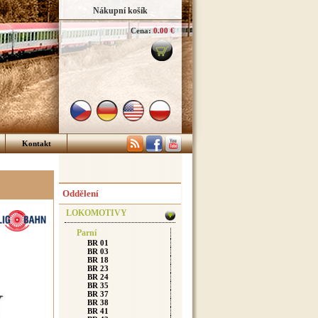
Nákupní košík
Cena:
0.00 €
Kontakt
Oddělení
LOKOMOTIVY
Parní
BR 01
BR 03
BR 18
BR 23
BR 24
BR 35
BR 37
BR 38
BR 41