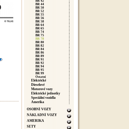
BR 42
BR 44
BR 50
BR 52
BR 55
BR 56
BR 58
BR 64
BR 65
BR 74
BR 75
BR 78
BR 80
BR 82
BR 84
BR 86
BR 89
BR 91
BR 92
BR 94
BR 95
BR 99
Ostatní
Elektrické
Dieselové
Motorové vozy
Elektrické jednotky
Speciální vozidla
Amerika
OSOBNÍ VOZY
NÁKLADNÍ VOZY
AMERIKA
SETY