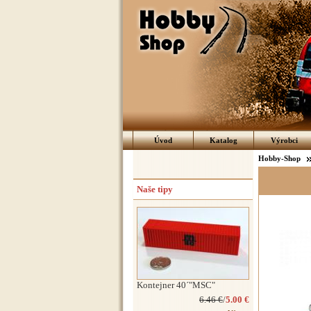
Úvod
Katalog
Výrobci
Hobby-Shop
Naše tipy
Kontejner 40´"MSC"
6.46 €
/
5.00 €