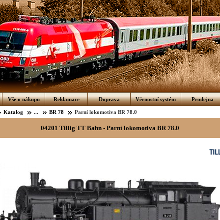
Vše o nákupu
Reklamace
Doprava
Věrnostní systém
Prodejna
Katalog
...
BR 78
Parní lokomotiva BR 78.0
04201 Tillig TT Bahn - Parní lokomotiva BR 78.0