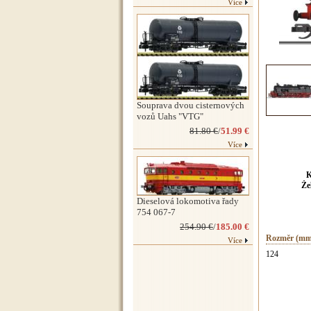
Více
Souprava dvou cisternových
vozů Uahs "VTG"
81.80 €
/
51.99 €
Více
K
Že
Dieselová lokomotiva řady
754 067-7
254.90 €
/
185.00 €
Rozměr (mm
Více
124