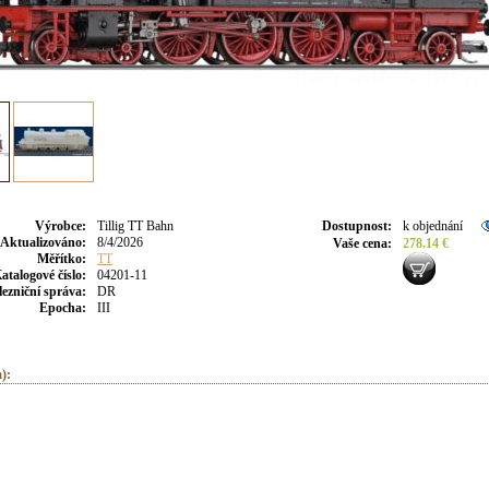
Výrobce
:
Tillig TT Bahn
Dostupnost
:
k objednání
Aktualizováno
:
8/4/2026
Vaše cena
:
278.14 €
Měřítko:
TT
atalogové číslo:
04201-11
lezniční správa:
DR
Epocha:
III
):