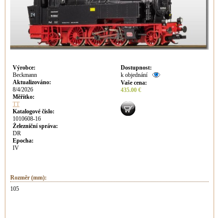
Výrobce
:
Dostupnost
:
Beckmann
k objednání
Aktualizováno
:
Vaše cena
:
8/4/2026
435.00 €
Měřítko:
TT
Katalogové číslo:
1010608-16
Železniční správa:
DR
Epocha:
IV
Rozměr (mm):
105