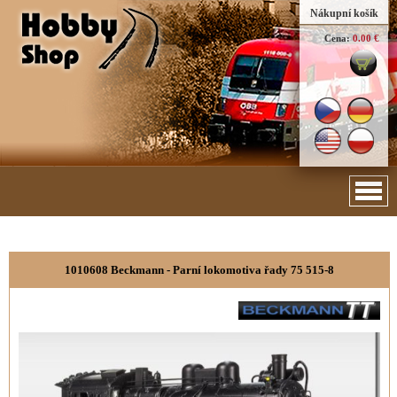
Nákupní košík
Cena:
0.00 €
1010608 Beckmann - Parní lokomotiva řady 75 515-8