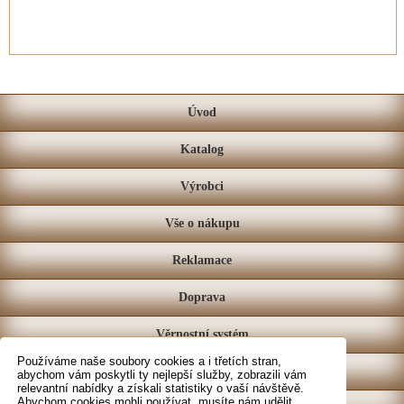
Úvod
Katalog
Výrobci
Vše o nákupu
Reklamace
Doprava
Věrnostní systém
Používáme naše soubory cookies a i třetích stran,
Prodejna
abychom vám poskytli ty nejlepší služby, zobrazili vám
relevantní nabídky a získali statistiky o vaší návštěvě.
Abychom cookies mohli používat, musíte nám udělit