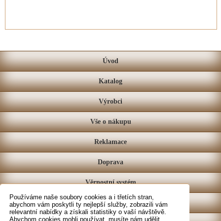
Úvod
Katalog
Výrobci
Vše o nákupu
Reklamace
Doprava
Věrnostní systém
Používáme naše soubory cookies a i třetích stran,
Prodejna
abychom vám poskytli ty nejlepší služby, zobrazili vám
relevantní nabídky a získali statistiky o vaší návštěvě.
Abychom cookies mohli používat, musíte nám udělit