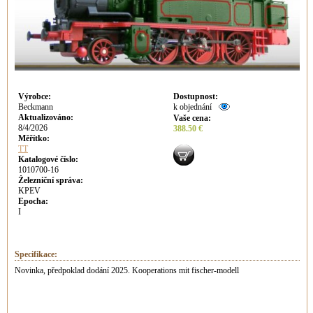
Výrobce
:
Dostupnost
:
Beckmann
k objednání
Aktualizováno
:
Vaše cena
:
8/4/2026
388.50 €
Měřítko:
TT
Katalogové číslo:
1010700-16
Železniční správa:
KPEV
Epocha:
I
Specifikace:
Novinka, předpoklad dodání 2025. Kooperations mit fischer-modell