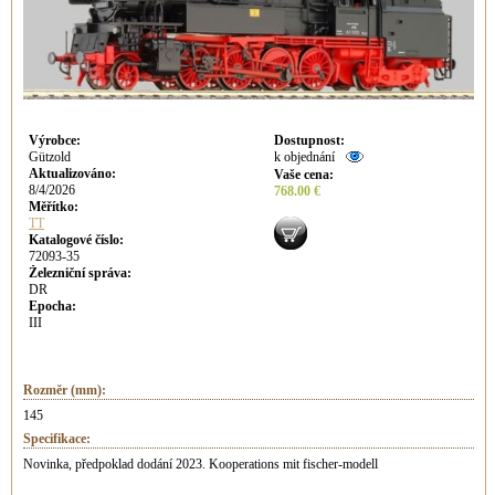
Výrobce
:
Dostupnost
:
Gützold
k objednání
Aktualizováno
:
Vaše cena
:
8/4/2026
768.00 €
Měřítko:
TT
Katalogové číslo:
72093-35
Železniční správa:
DR
Epocha:
III
Rozměr (mm):
145
Specifikace:
Novinka, předpoklad dodání 2023. Kooperations mit fischer-modell