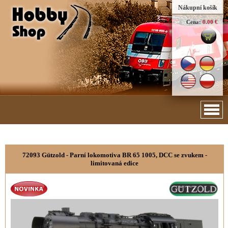
Nákupní košík
Cena:
0.00 €
72093 Gützold - Parní lokomotiva BR 65 1005, DCC se zvukem -
limitovaná edice