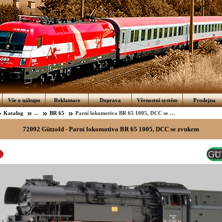
Vše o nákupu
Reklamace
Doprava
Věrnostní systém
Prodejna
Katalog
...
BR 65
Parní lokomotiva BR 65 1005, DCC se zvukem
72092 Gützold - Parní lokomotiva BR 65 1005, DCC se zvukem