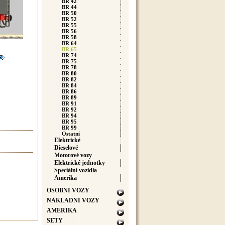
BR 42
BR 44
BR 50
BR 52
BR 55
BR 56
BR 58
BR 64
BR 65
BR 74
BR 75
BR 78
BR 80
BR 82
BR 84
BR 86
BR 89
BR 91
BR 92
BR 94
BR 95
BR 99
Ostatní
Elektrické
Dieselové
Motorové vozy
Elektrické jednotky
Speciální vozidla
Amerika
OSOBNÍ VOZY
NÁKLADNÍ VOZY
AMERIKA
SETY