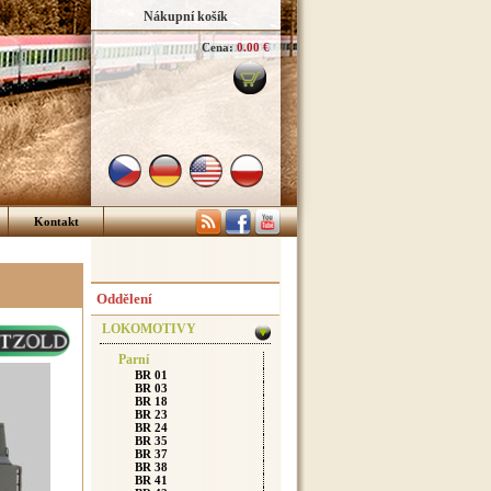
Nákupní košík
Cena:
0.00 €
Kontakt
Oddělení
LOKOMOTIVY
Parní
BR 01
BR 03
BR 18
BR 23
BR 24
BR 35
BR 37
BR 38
BR 41