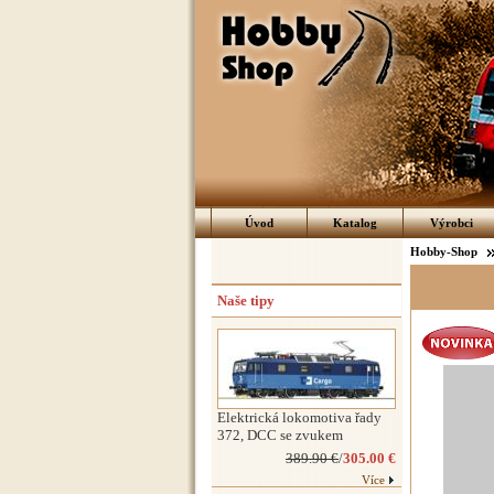
Úvod
Katalog
Výrobci
Hobby-Shop
Naše tipy
Elektrická lokomotiva řady
372, DCC se zvukem
389.90 €
/
305.00 €
Více