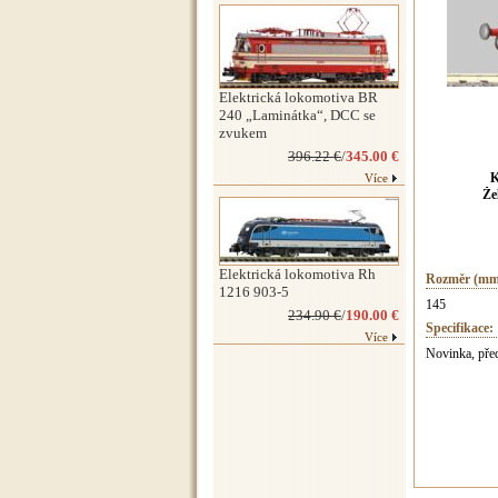
Elektrická lokomotiva BR
240 „Laminátka“, DCC se
zvukem
396.22 €
/
345.00 €
K
Více
Že
Elektrická lokomotiva Rh
Rozměr (mm
1216 903-5
145
234.90 €
/
190.00 €
Specifikace:
Více
Novinka, pře