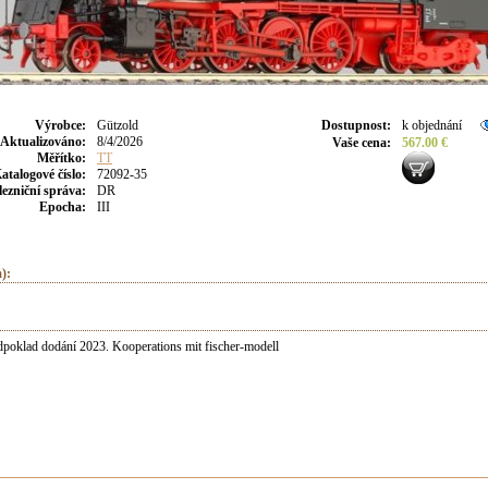
Výrobce
:
Gützold
Dostupnost
:
k objednání
Aktualizováno
:
8/4/2026
Vaše cena
:
567.00 €
Měřítko:
TT
atalogové číslo:
72092-35
lezniční správa:
DR
Epocha:
III
):
dpoklad dodání 2023. Kooperations mit fischer-modell