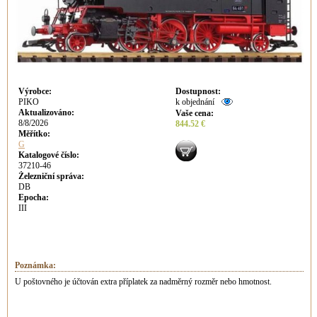
Výrobce
:
Dostupnost
:
PIKO
k objednání
Aktualizováno
:
Vaše cena
:
8/8/2026
844.52 €
Měřítko:
G
Katalogové číslo:
37210-46
Železniční správa:
DB
Epocha:
III
Poznámka:
U poštovného je účtován extra příplatek za nadměrný rozměr nebo hmotnost.