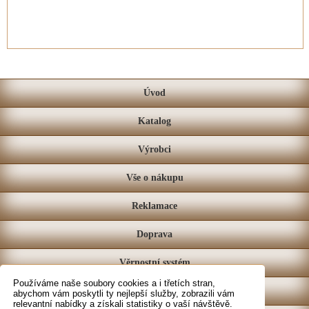
Úvod
Katalog
Výrobci
Vše o nákupu
Reklamace
Doprava
Věrnostní systém
Používáme naše soubory cookies a i třetích stran,
Prodejna
abychom vám poskytli ty nejlepší služby, zobrazili vám
relevantní nabídky a získali statistiky o vaší návštěvě.