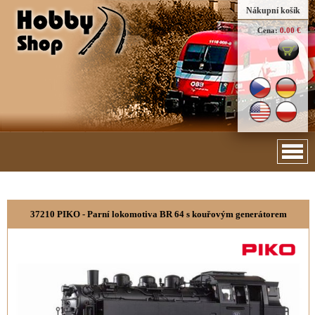
Nákupní košík
Cena:
0.00 €
37210 PIKO - Parní lokomotiva BR 64 s kouřovým generátorem