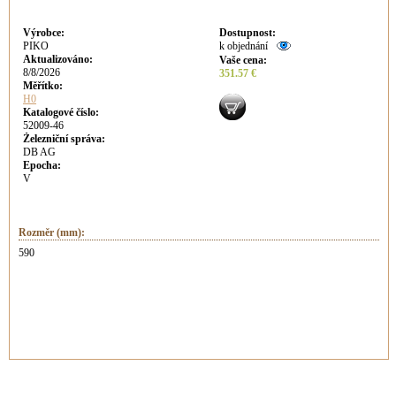
Výrobce
:
Dostupnost
:
PIKO
k objednání
Aktualizováno
:
Vaše cena
:
8/8/2026
351.57 €
Měřítko:
H0
Katalogové číslo:
52009-46
Železniční správa:
DB AG
Epocha:
V
Rozměr (mm):
590