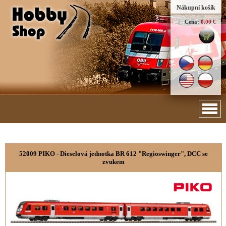
Nákupní košík
Cena:
0.00 €
52009 PIKO - Dieselová jednotka BR 612 "Regioswinger", DCC se
zvukem