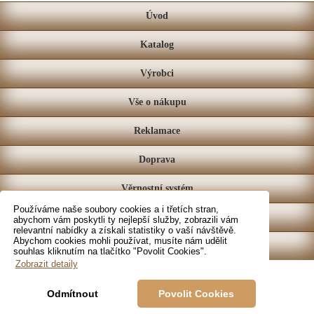
Úvod
Katalog
Výrobci
Vše o nákupu
Reklamace
Doprava
Věrnostní systém
Používáme naše soubory cookies a i třetích stran,
Prodejna
abychom vám poskytli ty nejlepší služby, zobrazili vám
relevantní nabídky a získali statistiky o vaší návštěvě.
Abychom cookies mohli používat, musíte nám udělit
Kontakt
souhlas kliknutím na tlačítko "Povolit Cookies".
Zobrazit detaily
Odmítnout
Povolit Cookies