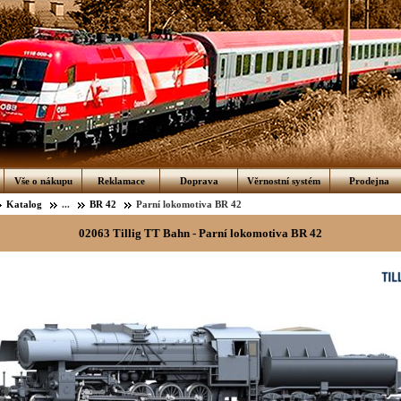
Vše o nákupu
Reklamace
Doprava
Věrnostní systém
Prodejna
Katalog
...
BR 42
Parní lokomotiva BR 42
02063 Tillig TT Bahn - Parní lokomotiva BR 42