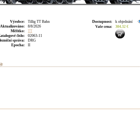
Výrobce
:
Tillig TT Bahn
Dostupnost
:
k objednání
Aktualizováno
:
8/8/2026
Vaše cena
:
304.32 €
Měřítko:
TT
atalogové číslo:
02063-11
lezniční správa:
DRG
Epocha:
II
):