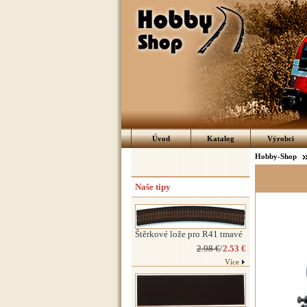
Úvod
Katalog
Výrobci
Hobby-Shop
Naše tipy
Štěrkové lože pro R41 tmavé
2.98 €
/
2.53 €
Více