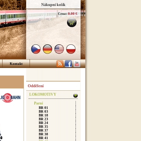
Nákupní košík
Cena:
0.00 €
Kontakt
Oddělení
LOKOMOTIVY
Parní
BR 01
BR 03
BR 18
BR 23
BR 24
BR 35
BR 37
BR 38
BR 41