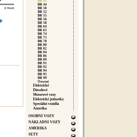
BR 42
BR 44
BR 50
BR 52
BR 55
BR 56
BR 58
BR 64
BR 65
BR 74
BR 75
BR 78
BR 80
BR 82
BR 84
BR 86
BR 89
BR 91
BR 92
BR 94
BR 95
BR 99
Ostatní
Elektrické
Dieselové
Motorové vozy
Elektrické jednotky
Speciální vozidla
Amerika
OSOBNÍ VOZY
NÁKLADNÍ VOZY
AMERIKA
SETY