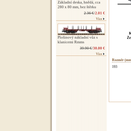
Základní deska, hnědá, cca
280 x 80 mm, bez štěrku
2.36 €
/
2.01 €
Více
K
Plošinový nákladní vůz s
Že
klanicemi Rmms
39.90 €
/
30.00 €
Více
Rozměr (mm
193