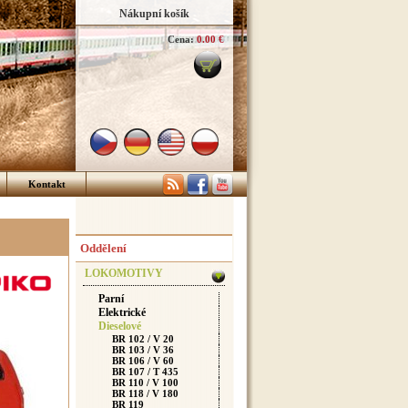
Nákupní košík
Cena:
0.00 €
Kontakt
Oddělení
LOKOMOTIVY
Parní
Elektrické
Dieselové
BR 102 / V 20
BR 103 / V 36
BR 106 / V 60
BR 107 / T 435
BR 110 / V 100
BR 118 / V 180
BR 119