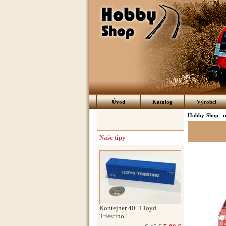
Úvod
Katalog
Výrobci
Hobby-Shop
Naše tipy
Kontejner 40´"Lloyd
Triestino"