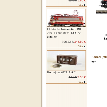
6.46 €
/
5.00 €
Více
Elektrická lokomotiva BR
240 „Laminátka“, DCC se
K
zvukem
Že
396.22 €
/
345.00 €
Více
Rozměr (mm
217
Kontejner 20´"UASC"
4.17 €
/
3.50 €
Více