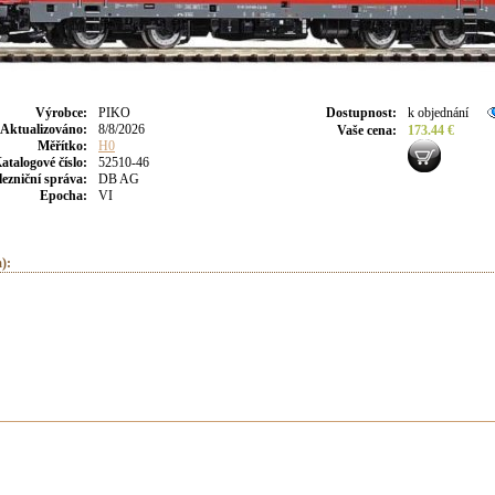
Výrobce
:
PIKO
Dostupnost
:
k objednání
Aktualizováno
:
8/8/2026
Vaše cena
:
173.44 €
Měřítko:
H0
atalogové číslo:
52510-46
lezniční správa:
DB AG
Epocha:
VI
):