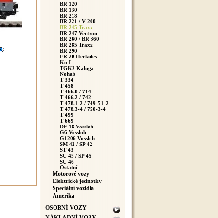
BR 120
BR 130
BR 218
BR 221 / V 200
BR 245 Traxx
BR 247 Vectron
BR 260 / BR 360
BR 285 Traxx
BR 290
ER 20 Herkules
Kö I
TGK2 Kaluga
Nohab
T 334
T 458
T 466.0 / 714
T 466.2 / 742
T 478.1-2 / 749-51-2
T 478.3-4 / 750-3-4
T 499
T 669
DE 18 Vossloh
G6 Vossloh
G1206 Vossloh
SM 42 / SP 42
ST 43
SU 45 / SP 45
SU 46
Ostatní
Motorové vozy
Elektrické jednotky
Speciální vozidla
Amerika
OSOBNÍ VOZY
NÁKLADNÍ VOZY