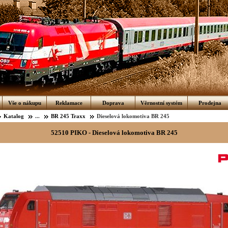
Vše o nákupu
Reklamace
Doprava
Věrnostní systém
Prodejna
Katalog
...
BR 245 Traxx
Dieselová lokomotiva BR 245
52510 PIKO - Dieselová lokomotiva BR 245