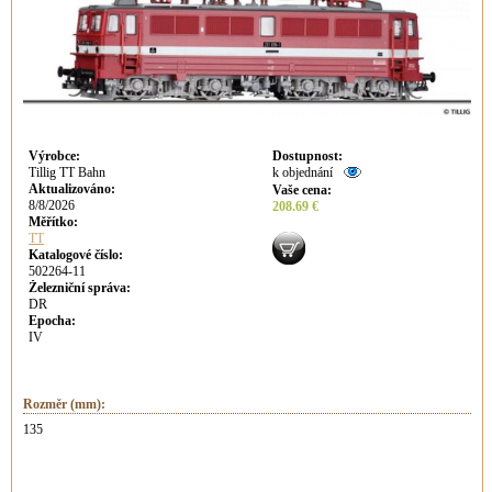
Výrobce
:
Dostupnost
:
Tillig TT Bahn
k objednání
Aktualizováno
:
Vaše cena
:
8/8/2026
208.69 €
Měřítko:
TT
Katalogové číslo:
502264-11
Železniční správa:
DR
Epocha:
IV
Rozměr (mm):
135