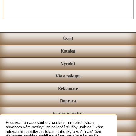
Úvod
Katalog
Výrobci
Vše o nákupu
Reklamace
Doprava
Věrnostní systém
Používáme naše soubory cookies a i třetích stran,
Prodejna
abychom vám poskytli ty nejlepší služby, zobrazili vám
relevantní nabídky a získali statistiky o vaší návštěvě.