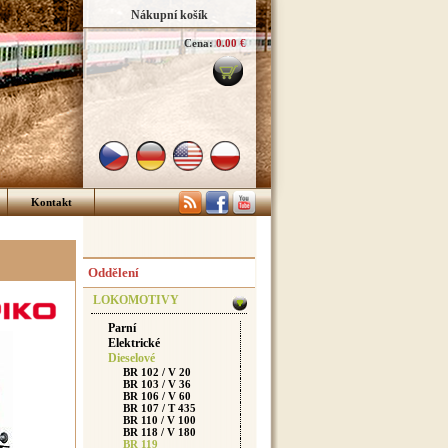
Nákupní košík
Cena:
0.00 €
Kontakt
Oddělení
LOKOMOTIVY
Parní
Elektrické
Dieselové
BR 102 / V 20
BR 103 / V 36
BR 106 / V 60
BR 107 / T 435
BR 110 / V 100
BR 118 / V 180
BR 119