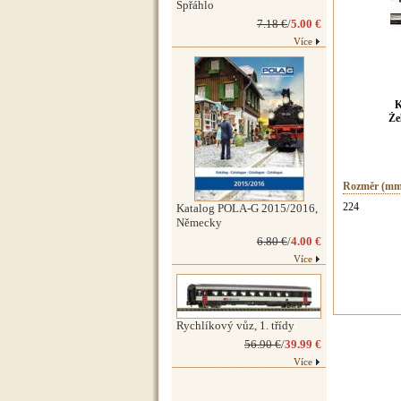
Spřáhlo
7.18 €
/
5.00 €
Více
K
Že
Rozměr (mm
224
Katalog POLA-G 2015/2016,
Německy
6.80 €
/
4.00 €
Více
Rychlíkový vůz, 1. třídy
56.90 €
/
39.99 €
Více