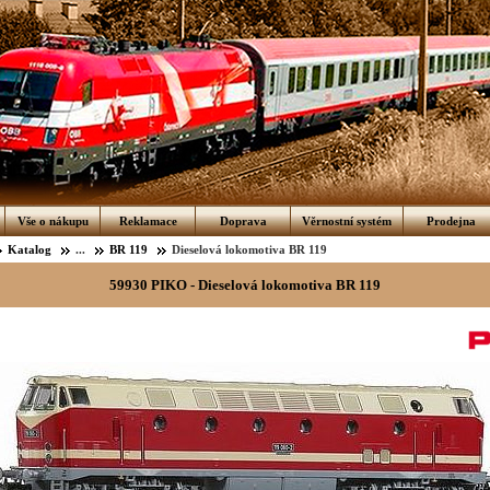
Vše o nákupu
Reklamace
Doprava
Věrnostní systém
Prodejna
Katalog
...
BR 119
Dieselová lokomotiva BR 119
59930 PIKO - Dieselová lokomotiva BR 119