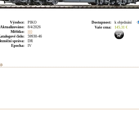
Výrobce
:
PIKO
Dostupnost
:
k objednání
Aktualizováno
:
8/4/2026
Vaše cena
:
145.31 €
Měřítko:
H0
atalogové číslo:
59930-46
lezniční správa:
DR
Epocha:
IV
):