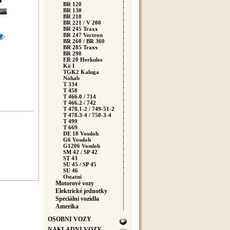
BR 120
BR 130
BR 218
BR 221 / V 200
BR 245 Traxx
BR 247 Vectron
BR 260 / BR 360
BR 285 Traxx
BR 290
ER 20 Herkules
Kö I
TGK2 Kaluga
Nohab
T 334
T 458
T 466.0 / 714
T 466.2 / 742
T 478.1-2 / 749-51-2
T 478.3-4 / 750-3-4
T 499
T 669
DE 18 Vossloh
G6 Vossloh
G1206 Vossloh
SM 42 / SP 42
ST 43
SU 45 / SP 45
SU 46
Ostatní
Motorové vozy
Elektrické jednotky
Speciální vozidla
Amerika
OSOBNÍ VOZY
NÁKLADNÍ VOZY