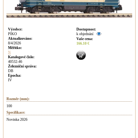
Výrobce
:
Dostupnost
:
PIKO
k objednání
Aktualizováno
:
Vaše cena
:
8/4/2026
166.10 €
Měřítko:
N
Katalogové číslo:
40532-46
Železniční správa:
DB
Epocha:
IV
Rozměr (mm):
100
Specifikace:
Novinka 2026