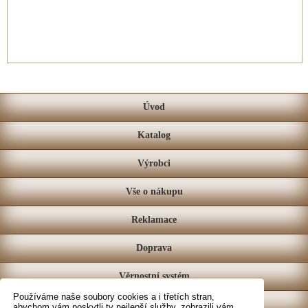
Úvod
Katalog
Výrobci
Vše o nákupu
Reklamace
Doprava
Věrnostní systém
Používáme naše soubory cookies a i třetích stran,
Prodejna
abychom vám poskytli ty nejlepší služby, zobrazili vám