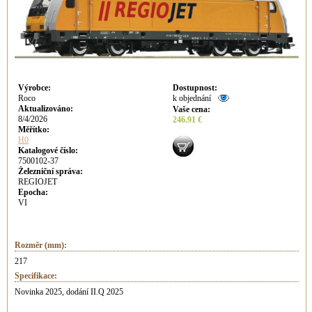
Výrobce
:
Dostupnost
:
Roco
k objednání
Aktualizováno
:
Vaše cena
:
8/4/2026
246.91 €
Měřítko:
H0
Katalogové číslo:
7500102-37
Železniční správa:
REGIOJET
Epocha:
VI
Rozměr (mm):
217
Specifikace:
Novinka 2025, dodání II.Q 2025