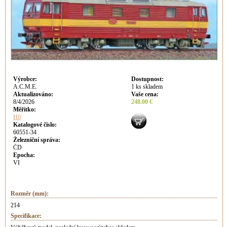
Výrobce
:
Dostupnost
:
A.C.M.E.
1 ks skladem
Aktualizováno
:
Vaše cena
:
8/4/2026
248.00 €
Měřítko:
H0
Katalogové číslo:
60551-34
Železniční správa:
ČD
Epocha:
VI
Rozměr (mm):
214
Specifikace: