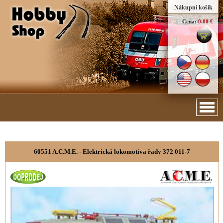
Nákupní košík
Cena:
0.00 €
60551 A.C.M.E. - Elektrická lokomotiva řady 372 011-7