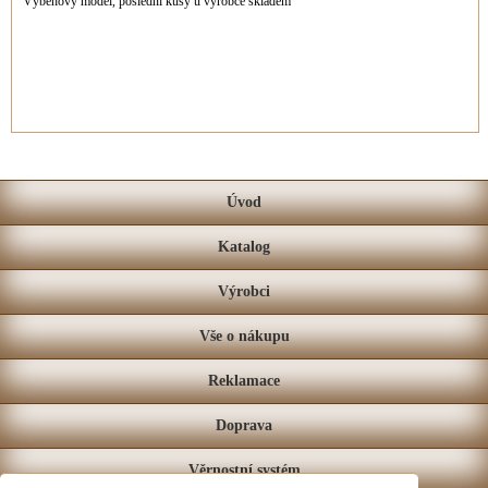
Výběhový model, poslední kusy u výrobce skladem
Úvod
Katalog
Výrobci
Vše o nákupu
Reklamace
Doprava
Věrnostní systém