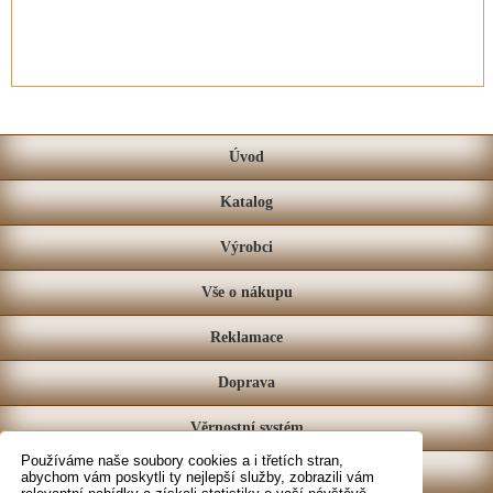
Úvod
Katalog
Výrobci
Vše o nákupu
Reklamace
Doprava
Věrnostní systém
Používáme naše soubory cookies a i třetích stran,
Prodejna
abychom vám poskytli ty nejlepší služby, zobrazili vám