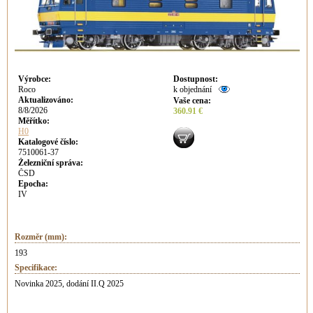
Výrobce
:
Dostupnost
:
Roco
k objednání
Aktualizováno
:
Vaše cena
:
8/8/2026
360.91 €
Měřítko:
H0
Katalogové číslo:
7510061-37
Železniční správa:
ČSD
Epocha:
IV
Rozměr (mm):
193
Specifikace:
Novinka 2025, dodání II.Q 2025