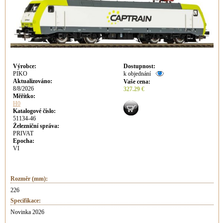
Výrobce
:
Dostupnost
:
PIKO
k objednání
Aktualizováno
:
Vaše cena
:
8/8/2026
327.29 €
Měřítko:
H0
Katalogové číslo:
51134-46
Železniční správa:
PRIVAT
Epocha:
VI
Rozměr (mm):
226
Specifikace:
Novinka 2026