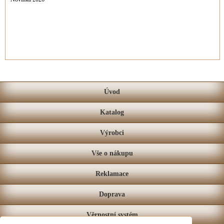
Úvod
Katalog
Výrobci
Vše o nákupu
Reklamace
Doprava
Věrnostní systém