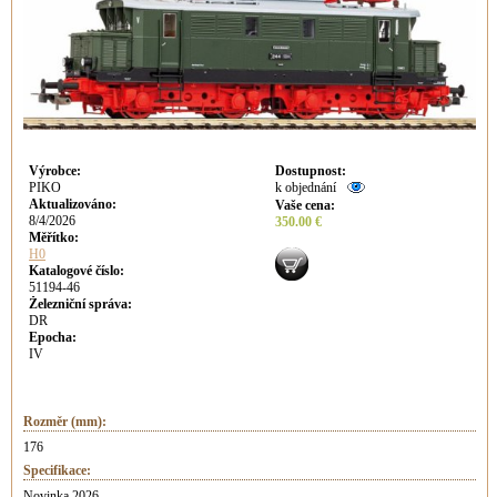
Výrobce
:
Dostupnost
:
PIKO
k objednání
Aktualizováno
:
Vaše cena
:
8/4/2026
350.00 €
Měřítko:
H0
Katalogové číslo:
51194-46
Železniční správa:
DR
Epocha:
IV
Rozměr (mm):
176
Specifikace:
Novinka 2026