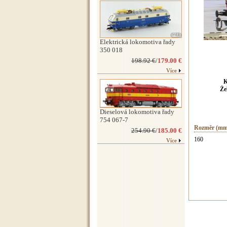
Elektrická lokomotiva řady
350 018
198.92 €
/
179.00 €
Více
K
Že
Dieselová lokomotiva řady
754 067-7
Rozměr (mm
254.90 €
/
185.00 €
160
Více