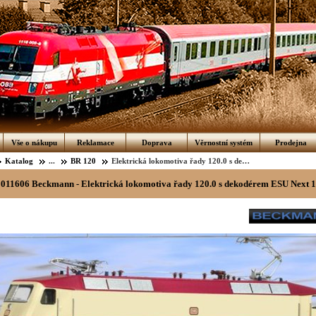
Vše o nákupu
Reklamace
Doprava
Věrnostní systém
Prodejna
Katalog
...
BR 120
Elektrická lokomotiva řady 120.0 s dekodérem ESU Next 18
011606 Beckmann - Elektrická lokomotiva řady 120.0 s dekodérem ESU Next 