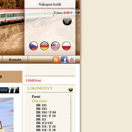
Nákupní košík
Cena:
0.00 €
Kontakt
18
Oddělení
LOKOMOTIVY
Parní
Elektrické
BR 101
BR 103
BR 104 / E 04
BR 110 / E 10
BR 111
BR 112/143
BR 116 / E 16
BR 118 / E 18