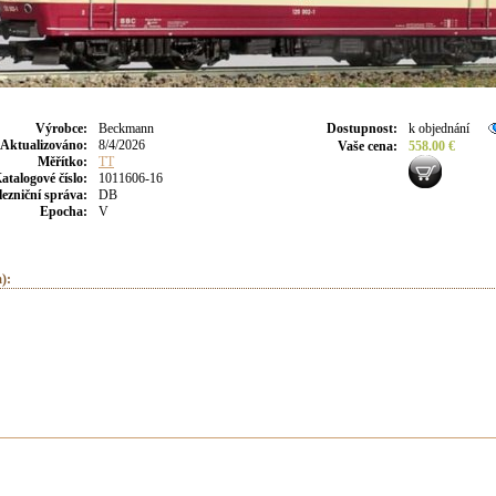
Výrobce
:
Beckmann
Dostupnost
:
k objednání
Aktualizováno
:
8/4/2026
Vaše cena
:
558.00 €
Měřítko:
TT
atalogové číslo:
1011606-16
lezniční správa:
DB
Epocha:
V
):