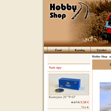
Úvod
Katalog
Výrobci
Hobby-Shop
1
Naše tipy
Kontejner 20´"P+O"
4.17 €
/
3.50 €
Více