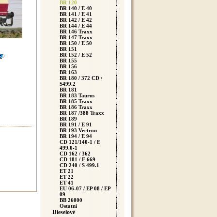
BR 120
BR 140 / E 40
BR 141 / E 41
BR 142 / E 42
BR 144 / E 44
BR 146 Traxx
BR 147 Traxx
BR 150 / E 50
BR 151
BR 152 / E 52
BR 155
BR 156
BR 163
BR 180 / 372 CD /
S499.2
BR 181
BR 183 Taurus
BR 185 Traxx
BR 186 Traxx
BR 187 /388 Traxx
BR 189
BR 191 / E 91
BR 193 Vectron
BR 194 / E 94
CD 121/140-1 / E
499.0-1
CD 162 / 362
CD 181 / E 669
CD 240 / S 499.1
ET 21
ET 22
ET 41
EU 06-07 / EP 08 / EP
09
BB 26000
Ostatní
Dieselové