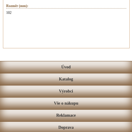
Rozměr (mm):
102
Úvod
Katalog
Výrobci
Vše o nákupu
Reklamace
Doprava