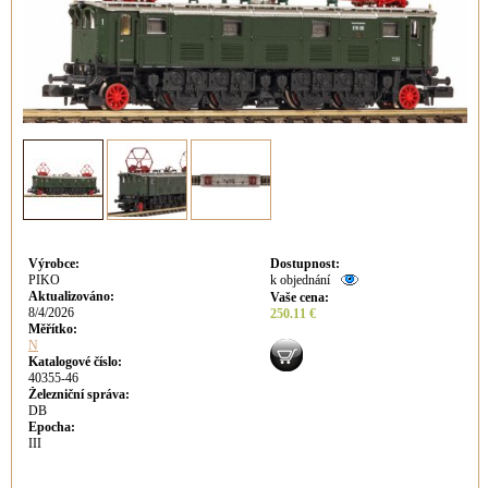
Výrobce
:
Dostupnost
:
PIKO
k objednání
Aktualizováno
:
Vaše cena
:
8/4/2026
250.11 €
Měřítko:
N
Katalogové číslo:
40355-46
Železniční správa:
DB
Epocha:
III