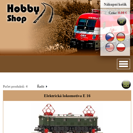
Nákupní košík
Cena:
0.00 €
Počet produktů:
4
Řadit
Elektrická lokomotiva E 16