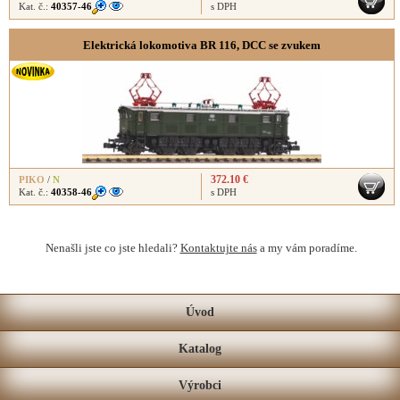
Kat. č.:
40357-46
s DPH
Elektrická lokomotiva BR 116, DCC se zvukem
372.10 €
PIKO
/
N
Kat. č.:
40358-46
s DPH
Nenašli jste co jste hledali?
Kontaktujte nás
a my vám poradíme.
Úvod
Katalog
Výrobci