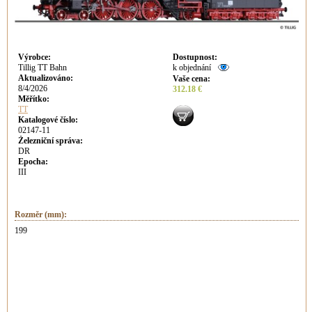
Výrobce
:
Dostupnost
:
Tillig TT Bahn
k objednání
Aktualizováno
:
Vaše cena
:
8/4/2026
312.18 €
Měřítko:
TT
Katalogové číslo:
02147-11
Železniční správa:
DR
Epocha:
III
Rozměr (mm):
199