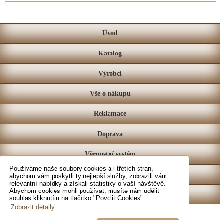
Úvod
Katalog
Výrobci
Vše o nákupu
Reklamace
Doprava
Věrnostní systém
Používáme naše soubory cookies a i třetích stran,
Prodejna
abychom vám poskytli ty nejlepší služby, zobrazili vám
relevantní nabídky a získali statistiky o vaší návštěvě.
Abychom cookies mohli používat, musíte nám udělit
Kontakt
souhlas kliknutím na tlačítko "Povolit Cookies".
Zobrazit detaily