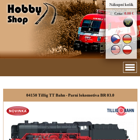
Nákupní košík
Cena:
0.00 €
04150 Tillig TT Bahn - Parní lokomotiva BR 03.0