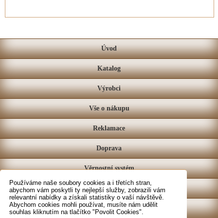
Úvod
Katalog
Výrobci
Vše o nákupu
Reklamace
Doprava
Věrnostní systém
Používáme naše soubory cookies a i třetích stran,
Prodejna
abychom vám poskytli ty nejlepší služby, zobrazili vám
relevantní nabídky a získali statistiky o vaší návštěvě.
Abychom cookies mohli používat, musíte nám udělit
Kontakt
souhlas kliknutím na tlačítko "Povolit Cookies".