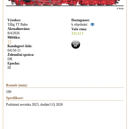
Výrobce
:
Dostupnost
:
Tillig TT Bahn
k objednání
Aktualizováno
:
Vaše cena
:
8/4/2026
323.12 €
Měřítko:
TT
Katalogové číslo:
04150-11
Železniční správa:
DR
Epocha:
III
Rozměr (mm):
199
Specifikace:
Podzimní novinka 2025, dodání I.Q 2026