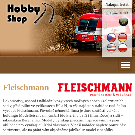
Nákupní košík
Cena:
0.00 €
Fleischmann
Lokomotivy, osobní i nákladní vozy všech možných epoch i železničních
správ, především ve velikostech H0 a N, to vše najdete v nabídce tradičního
výrobce Fleischmann. Původně německá firma je dnes součástí velkého
holdingu Modelleisenbahn GmbH (do kterého patří i firma Roco) a sídlí v
rakouském Bergheimu. Modely vynikají precizním zpracováním a jsou
oblíbené pro vynikající jízdní vlastnosti. V naší nabídce najdete pouze část
sortimentu, ale na přání vám objednáme jakýkoliv model z nabídky.