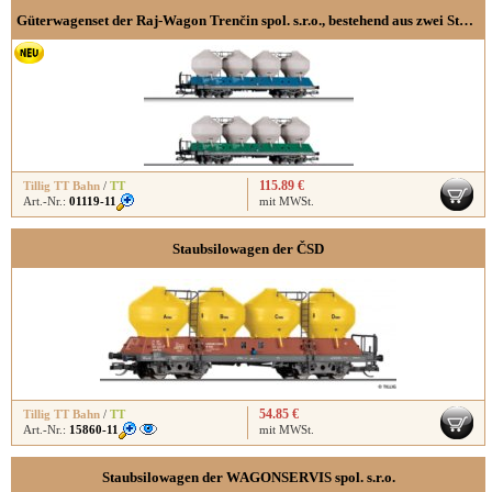
Güterwagenset der Raj-Wagon Trenčin spol. s.r.o., bestehend aus zwei Staubsilowagen Uacs 451.1, Ep. VI
115.89 €
Tillig TT Bahn
/
TT
Art.-Nr.:
01119-11
mit MWSt.
Staubsilowagen der ČSD
54.85 €
Tillig TT Bahn
/
TT
Art.-Nr.:
15860-11
mit MWSt.
Staubsilowagen der WAGONSERVIS spol. s.r.o.