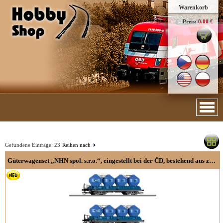
Warenkorb
Preis:
0.00 €
Gefundene Einträge:
23
Reihen nach
Güterwagenset „NHN spol. s.r.o.“, eingestellt bei der ČD, bestehend aus zwei Staubsilowagen Uacs 451.1, Ep. V