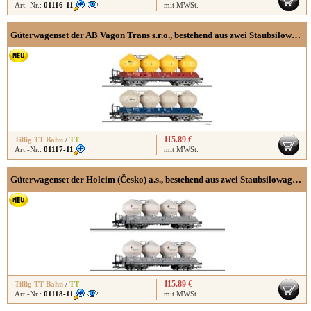
Art.-Nr.:
01116-11
mit MWSt.
Güterwagenset der AB Vagon Trans s.r.o., bestehend aus zwei Staubsilowagen Uacs 451.1
115.89 €
Tillig TT Bahn
/
TT
Art.-Nr.:
01117-11
mit MWSt.
Güterwagenset der Holcim (Česko) a.s., bestehend aus zwei Staubsilowagen Uacs 451.1, Ep. VI
115.89 €
Tillig TT Bahn
/
TT
Art.-Nr.:
01118-11
mit MWSt.