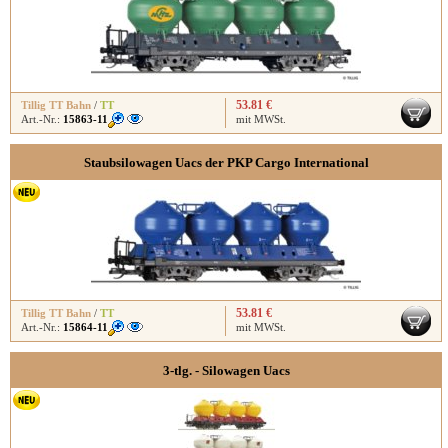
53.81 €
Tillig TT Bahn
/
TT
Art.-Nr.:
15863-11
mit MWSt.
Staubsilowagen Uacs der PKP Cargo International
53.81 €
Tillig TT Bahn
/
TT
Art.-Nr.:
15864-11
mit MWSt.
3-tlg. - Silowagen Uacs