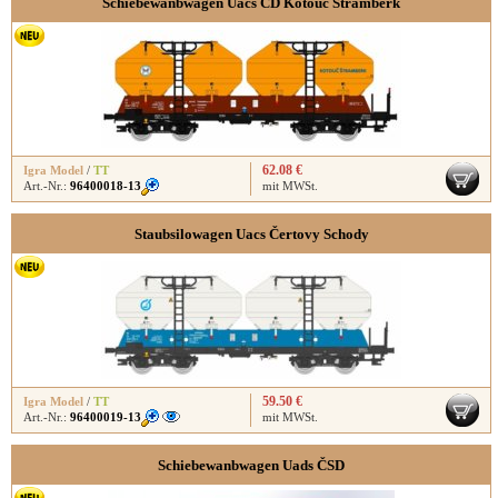
Schiebewanbwagen Uacs ČD Kotouč Štramberk
62.08 €
Igra Model
/
TT
Art.-Nr.:
96400018-13
mit MWSt.
Staubsilowagen Uacs Čertovy Schody
59.50 €
Igra Model
/
TT
Art.-Nr.:
96400019-13
mit MWSt.
Schiebewanbwagen Uads ČSD