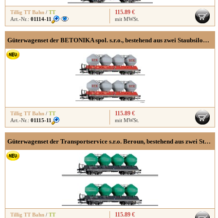
115.89 €
Tillig TT Bahn
/
TT
Art.-Nr.:
01114-11
mit MWSt.
Güterwagenset der BETONIKA spol. s.r.o., bestehend aus zwei Staubsilowagen Uacs 451.1
115.89 €
Tillig TT Bahn
/
TT
Art.-Nr.:
01115-11
mit MWSt.
Güterwagenset der Transportservice s.r.o. Beroun, bestehend aus zwei Staubsilowagen Uacs 451.1, Ep. VI
115.89 €
Tillig TT Bahn
/
TT