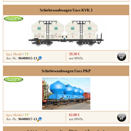
Schiebewanbwagen Uacs KVK 2
59.50 €
Igra Model
/
TT
Art.-Nr.:
96400015-13
mit MWSt.
Schiebewanbwagen Uacs PKP
62.08 €
Igra Model
/
TT
Art.-Nr.:
96400017-13
mit MWSt.