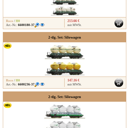
213.66 €
Roco
/
H0
Art.-Nr.:
6600180-37
mit MWSt.
2-tlg. Set: Silowagen
147.16 €
Roco
/
H0
Art.-Nr.:
6600236-37
mit MWSt.
2-tlg. Set: Silowagen