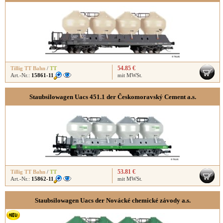
54.85 €
Tillig TT Bahn
/
TT
Art.-Nr.:
15861-11
mit MWSt.
Staubsilowagen Uacs 451.1 der Českomoravský Cement a.s.
53.81 €
Tillig TT Bahn
/
TT
Art.-Nr.:
15862-11
mit MWSt.
Staubsilowagen Uacs der Novácké chemické závody a.s.