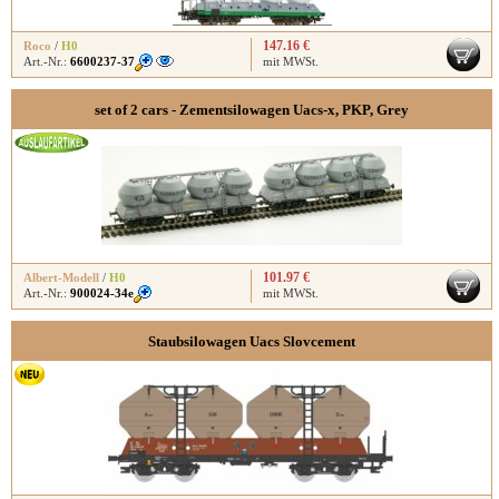
147.16 €
Roco
/
H0
Art.-Nr.:
6600237-37
mit MWSt.
set of 2 cars - Zementsilowagen Uacs-x, PKP, Grey
101.97 €
Albert-Modell
/
H0
Art.-Nr.:
900024-34e
mit MWSt.
Staubsilowagen Uacs Slovcement