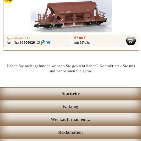
62.08 €
Igra Model
/
TT
Art.-Nr.:
96500026-13
mit MWSt.
Haben Sie nicht gefunden wonach Sie gesucht haben?
Kontaktieren Sie uns
und wir beraten Sie gerne.
Startseite
Katalog
Wie kauft man ein...
Reklamation