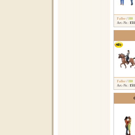
Faller
/
H0
Art.-Nr.:
151
Faller
/
H0
Art.-Nr.:
151