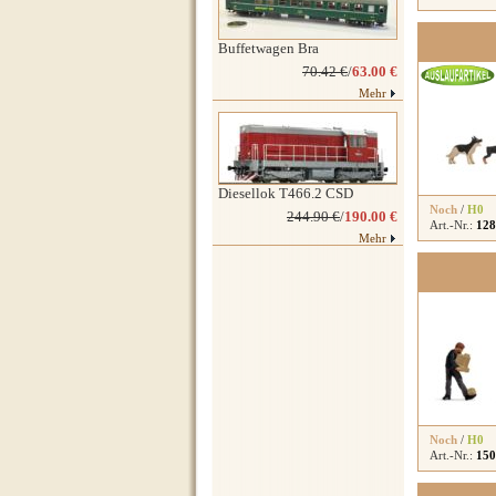
Buffetwagen Bra
70.42 €
/
63.00 €
Mehr
Diesellok T466.2 CSD
Noch
/
H0
244.90 €
/
190.00 €
Art.-Nr.:
128
Mehr
Noch
/
H0
Art.-Nr.:
150