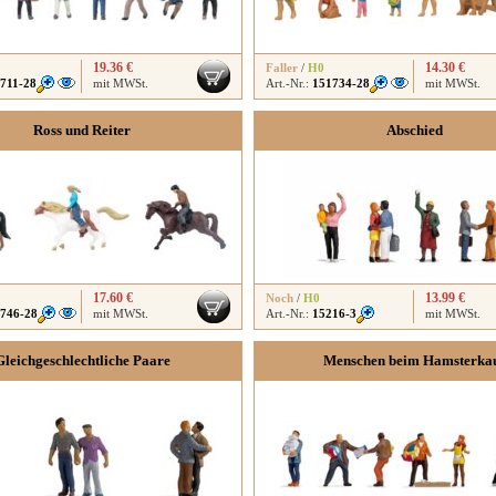
19.36 €
14.30 €
Faller
/
H0
711-28
mit MWSt.
Art.-Nr.:
151734-28
mit MWSt.
Ross und Reiter
Abschied
17.60 €
13.99 €
Noch
/
H0
746-28
mit MWSt.
Art.-Nr.:
15216-3
mit MWSt.
Gleichgeschlechtliche Paare
Menschen beim Hamsterka