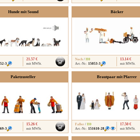
Hunde mit Sound
Bäcker
21.57 €
13.14 €
Noch
/
H0
52-3
mit MWSt.
Art.-Nr.:
15053-3
mit MWSt.
Paketzusteller
Brautpaar mit Pfarrer
15.26 €
17.50 €
Faller
/
H0
69-3
mit MWSt.
Art.-Nr.:
151610-28
mit MWSt.