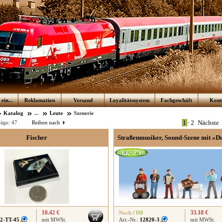
ein...
Reklamation
Versand
Loyalitätssystem
Fachgeschäft
Kont
Katalog
...
Leute
Szenerie
1
•
2
Nächste
räge:
47
Reihen nach
Fischer
Straßenmusiker, Sound-Szene mit »D
10.42 €
33.18 €
Noch
/
H0
2-TT-45
mit MWSt.
Art.-Nr.:
12820-3
mit MWSt.