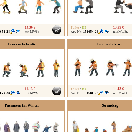
14.30 €
13.99 €
Faller
/
H0
652-28
mit MWSt.
Art.-Nr.:
151654-28
mit MWSt.
Feuerwehrkräfte
Feuerwehrkräfte
14.13 €
14.13 €
Faller
/
H0
679-28
mit MWSt.
Art.-Nr.:
151680-28
mit MWSt.
Passanten im Winter
Strandtag