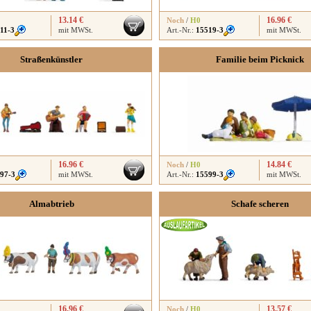
13.14 €
16.96 €
Noch
/
H0
11-3
mit MWSt.
Art.-Nr.:
15519-3
mit MWSt.
Straßenkünstler
Familie beim Picknick
16.96 €
14.84 €
Noch
/
H0
97-3
mit MWSt.
Art.-Nr.:
15599-3
mit MWSt.
Almabtrieb
Schafe scheren
16.96 €
13.57 €
Noch
/
H0