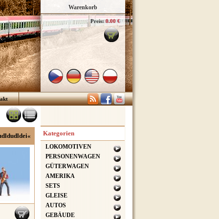
Warenkorb
Preis:
0.00 €
akt
Kategorien
udldudldei«
LOKOMOTIVEN
PERSONENWAGEN
GÜTERWAGEN
AMERIKA
SETS
GLEISE
AUTOS
GEBÄUDE