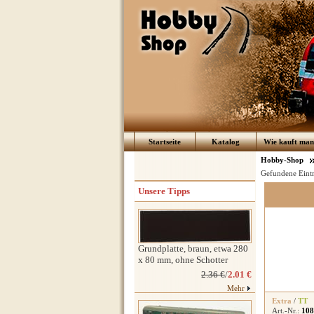
Startseite
Katalog
Wie kauft man 
Hobby-Shop
Gefundene Eint
Unsere Tipps
Grundplatte, braun, etwa 280
x 80 mm, ohne Schotter
2.36 €
/
2.01 €
Mehr
Extra
/
TT
Art.-Nr.:
108