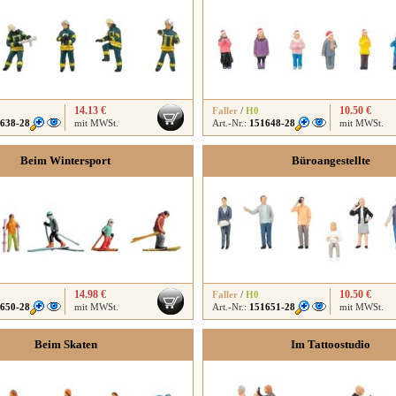
14.13 €
10.50 €
Faller
/
H0
638-28
mit MWSt.
Art.-Nr.:
151648-28
mit MWSt.
Beim Wintersport
Büroangestellte
14.98 €
10.50 €
Faller
/
H0
650-28
mit MWSt.
Art.-Nr.:
151651-28
mit MWSt.
Beim Skaten
Im Tattoostudio