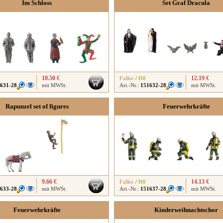
Im Schloss
Set Graf Dracula
10.50 €
12.19 €
Faller
/
H0
631-28
mit MWSt.
Art.-Nr.:
151632-28
mit MWSt.
Rapunzel set of figures
Feuerwehrkräfte
9.66 €
14.13 €
Faller
/
H0
633-28
mit MWSt.
Art.-Nr.:
151637-28
mit MWSt.
Feuerwehrkräfte
Kinderweihnachtschor