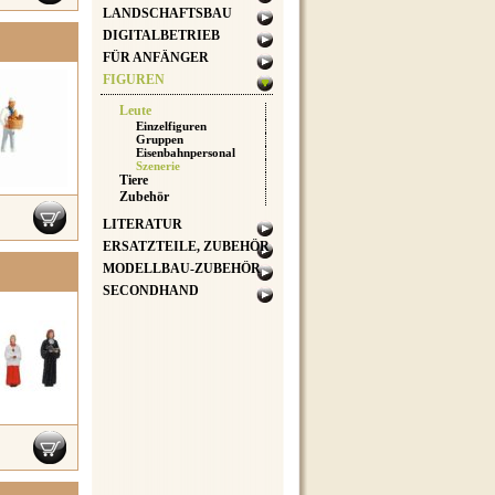
LANDSCHAFTSBAU
DIGITALBETRIEB
FÜR ANFÄNGER
FIGUREN
Leute
Einzelfiguren
Gruppen
Eisenbahnpersonal
Szenerie
Tiere
Zubehör
LITERATUR
ERSATZTEILE, ZUBEHÖR
MODELLBAU-ZUBEHÖR
SECONDHAND