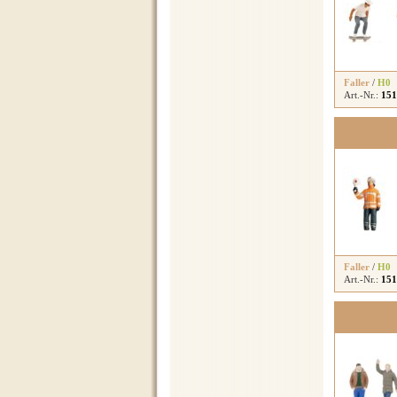
Faller
/
H0
Art.-Nr.:
151
Faller
/
H0
Art.-Nr.:
151