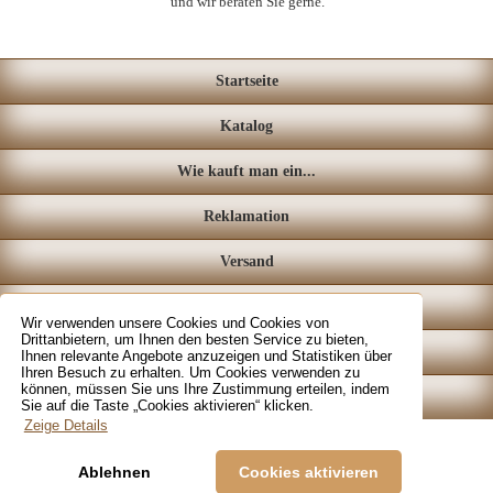
und wir beraten Sie gerne.
Startseite
Katalog
Wie kauft man ein...
Reklamation
Versand
Loyalitätssystem
Wir verwenden unsere Cookies und Cookies von
Drittanbietern, um Ihnen den besten Service zu bieten,
Fachgeschäft
Ihnen relevante Angebote anzuzeigen und Statistiken über
Ihren Besuch zu erhalten. Um Cookies verwenden zu
können, müssen Sie uns Ihre Zustimmung erteilen, indem
Kontakt
Sie auf die Taste „Cookies aktivieren“ klicken.
Zeige Details
Ablehnen
Cookies aktivieren