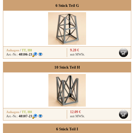
6 Stück Teil G
9.28 €
Auhagen
/
TT
,
H0
Art.-Nr.:
48106-23
mit MWSt.
10 Stück Teil H
12.09 €
Auhagen
/
TT
,
H0
Art.-Nr.:
48107-23
mit MWSt.
6 Stück Teil I