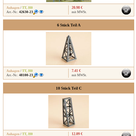
20.98 €
Auhagen
/
TT
,
H0
Art.-Nr.:
42630-23
mit MWSt.
6 Stück Teil A
7.41 €
Auhagen
/
TT
,
H0
Art.-Nr.:
48100-23
mit MWSt.
10 Stück Teil C
12.09 €
Auhagen
/
TT
,
H0