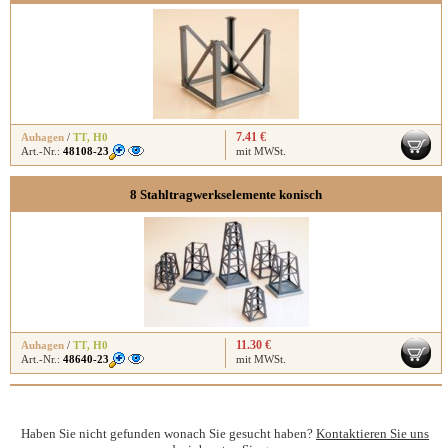
7.41 €
Auhagen
/
TT
,
H0
Art.-Nr.:
48108-23
mit MWSt.
8 Stahltragwerkselemente konisch
11.30 €
Auhagen
/
TT
,
H0
Art.-Nr.:
48640-23
mit MWSt.
Haben Sie nicht gefunden wonach Sie gesucht haben?
Kontaktieren Sie uns