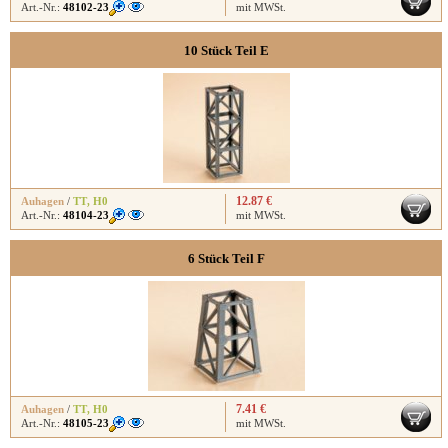
Art.-Nr.:
48102-23
mit MWSt.
10 Stück Teil E
12.87 €
Auhagen
/
TT
,
H0
Art.-Nr.:
48104-23
mit MWSt.
6 Stück Teil F
7.41 €
Auhagen
/
TT
,
H0
Art.-Nr.:
48105-23
mit MWSt.