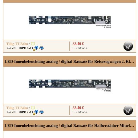
33.46 €
Tillig TT Bahn
/
TT
Art.-Nr.:
08916-11
mit MWSt.
LED-Innenbeleuchtung analog / digital Bausatz für Reisezugwagen 2. Klasse Typ B, Y, Y/B70
33.46 €
Tillig TT Bahn
/
TT
Art.-Nr.:
08917-11
mit MWSt.
LED-Innenbeleuchtung analog / digital Bausatz für Halberstädter Mitteleinstiegswagen (Bmhe)