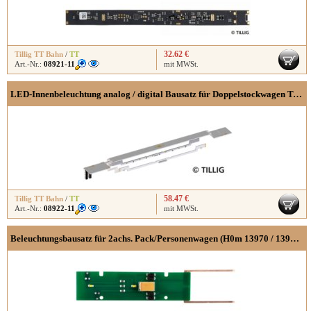
32.62 €
Tillig TT Bahn
/
TT
Art.-Nr.:
08921-11
mit MWSt.
LED-Innenbeleuchtung analog / digital Bausatz für Doppelstockwagen Twindexx / Vario
58.47 €
Tillig TT Bahn
/
TT
Art.-Nr.:
08922-11
mit MWSt.
Beleuchtungsbausatz für 2achs. Pack/Personenwagen (H0m 13970 / 13971, H0e 03970 / 03971)