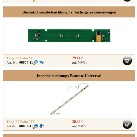
Bausatz Innenbeleuchtung f¨r 3achsige personenwagen
29.14 €
Tillig TT Bahn
/
TT
Art.-Nr.:
08857-11
mit MWSt.
Innenbeleuchtungs-Bausatz Universal
30.32 €
Tillig TT Bahn
/
TT
Art.-Nr.:
08858-11
mit MWSt.