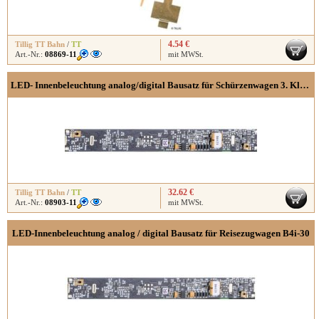
4.54 €
Tillig TT Bahn
/
TT
Art.-Nr.:
08869-11
mit MWSt.
LED- Innenbeleuchtung analog/digital Bausatz für Schürzenwagen 3. Klasse
32.62 €
Tillig TT Bahn
/
TT
Art.-Nr.:
08903-11
mit MWSt.
LED-Innenbeleuchtung analog / digital Bausatz für Reisezugwagen B4i-30