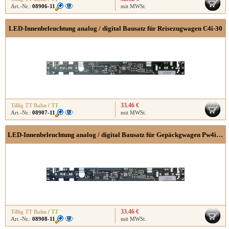
Art.-Nr.:
08906-11
mit MWSt.
LED-Innenbeleuchtung analog / digital Bausatz für Reisezugwagen C4i-30
33.46 €
Tillig TT Bahn
/
TT
Art.-Nr.:
08907-11
mit MWSt.
LED-Innenbeleuchtung analog / digital Bausatz für Gepäckgwagen Pw4i-37
33.46 €
Tillig TT Bahn
/
TT
Art.-Nr.:
08908-11
mit MWSt.