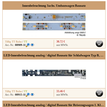
Innenbeleuchtung 3achs. Umbauwagen Bausatz
30.72 €
Tillig TT Bahn
/
TT
Art.-Nr.:
08909-11
mit MWSt.
LED-Innenbeleuchtung analog / digital Bausatz für Schlafwagen Typ B, Y, Y/B70
33.46 €
Tillig TT Bahn
/
TT
Art.-Nr.:
08915-11
mit MWSt.
LED-Innenbeleuchtung analog / digital Bausatz für Reisezugwagen 1. Klasse, 1./2. Klasse Typ B, Y, Y/B70