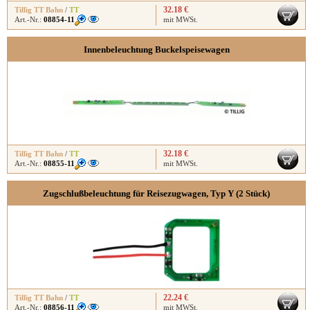
32.18 €
Tillig TT Bahn
/
TT
Art.-Nr.:
08854-11
mit MWSt.
Innenbeleuchtung Buckelspeisewagen
32.18 €
Tillig TT Bahn
/
TT
Art.-Nr.:
08855-11
mit MWSt.
Zugschlußbeleuchtung für Reisezugwagen, Typ Y (2 Stück)
22.24 €
Tillig TT Bahn
/
TT
Art.-Nr.:
08856-11
mit MWSt.