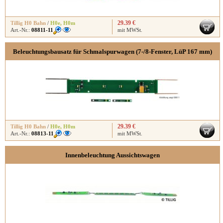
29.39 €
Tillig H0 Bahn
/
H0e
,
H0m
Art.-Nr.:
08811-11
mit MWSt.
Beleuchtungsbausatz für Schmalspurwagen (7-/8-Fenster, LüP 167 mm)
29.39 €
Tillig H0 Bahn
/
H0e
,
H0m
Art.-Nr.:
08813-11
mit MWSt.
Innenbeleuchtung Aussichtswagen