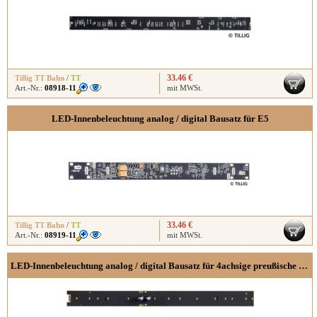
33.46 €
Tillig TT Bahn
/
TT
Art.-Nr.:
08918-11
mit MWSt.
LED-Innenbeleuchtung analog / digital Bausatz für E5
33.46 €
Tillig TT Bahn
/
TT
Art.-Nr.:
08919-11
mit MWSt.
LED-Innenbeleuchtung analog / digital Bausatz für 4achsige preußische D-Zugwagen