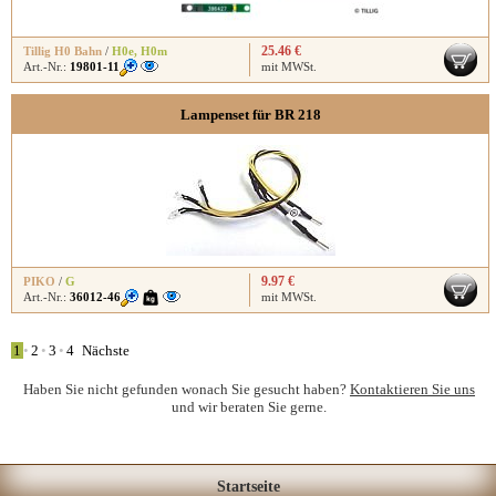
25.46 €
Tillig H0 Bahn
/
H0e
,
H0m
Art.-Nr.:
19801-11
mit MWSt.
Lampenset für BR 218
9.97 €
PIKO
/
G
Art.-Nr.:
36012-46
mit MWSt.
1
•
2
•
3
•
4
Nächste
Haben Sie nicht gefunden wonach Sie gesucht haben?
Kontaktieren Sie uns
und wir beraten Sie gerne.
Startseite