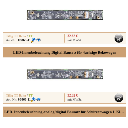
32.62 €
Tillig TT Bahn
/
TT
Art.-Nr.:
08865-11
mit MWSt.
LED-Innenbeleuchtung Digital Bausatz für 4achsige Rekowagen
32.62 €
Tillig TT Bahn
/
TT
Art.-Nr.:
08866-11
mit MWSt.
LED- Innenbeleuchtung analog/digital Bausatz für Schürzenwagen 1. Klasse