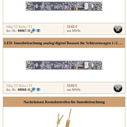
32.62 €
Tillig TT Bahn
/
TT
Art.-Nr.:
08867-11
mit MWSt.
LED- Innenbeleuchtung analog/digital Bausatz für Schürzenwagen 1./2. 3. Klasse
32.62 €
Tillig TT Bahn
/
TT
Art.-Nr.:
08868-11
mit MWSt.
Nachrüstsatz Kontaktstreifen für Innenbeleuchtung