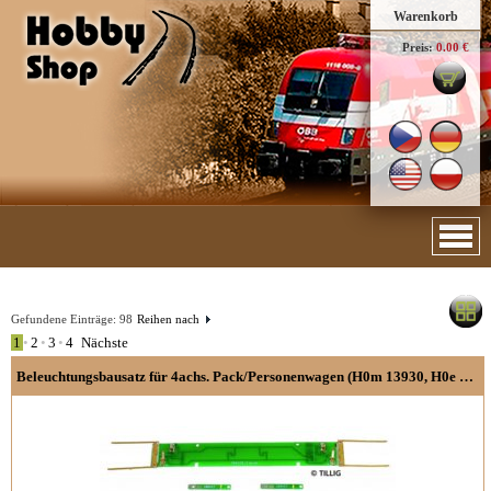
Warenkorb
Preis:
0.00 €
Gefundene Einträge:
98
Reihen nach
1
•
2
•
3
•
4
Nächste
Beleuchtungsbausatz für 4achs. Pack/Personenwagen (H0m 13930, H0e 03930)