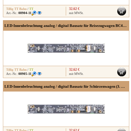
32.62 €
Tillig TT Bahn
/
TT
Art.-Nr.:
08904-11
mit MWSt.
LED-Innenbeleuchtung analog / digital Bausatz für Reisezugwagen BC4i-31/C4i-33
32.62 €
Tillig TT Bahn
/
TT
Art.-Nr.:
08905-11
mit MWSt.
LED-Innenbeleuchtung analog / digital Bausatz für Schürzenwagen (3. Klasse)
32.62 €
Tillig TT Bahn
/
TT