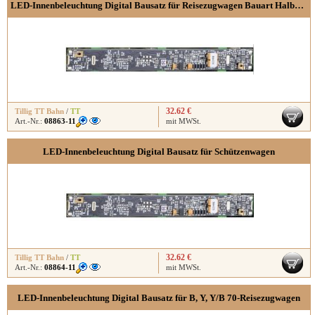
LED-Innenbeleuchtung Digital Bausatz für Reisezugwagen Bauart Halberstadt
32.62 €
Tillig TT Bahn
/
TT
Art.-Nr.:
08863-11
mit MWSt.
LED-Innenbeleuchtung Digital Bausatz für Schützenwagen
32.62 €
Tillig TT Bahn
/
TT
Art.-Nr.:
08864-11
mit MWSt.
LED-Innenbeleuchtung Digital Bausatz für B, Y, Y/B 70-Reisezugwagen