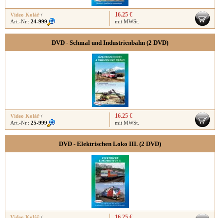
16.25 €
Video Kolář
/
Art.-Nr.:
24-999
mit MWSt.
DVD - Schmal und Industrienbahn (2 DVD)
16.25 €
Video Kolář
/
Art.-Nr.:
25-999
mit MWSt.
DVD - Elektrischen Loko III. (2 DVD)
16.25 €
Video Kolář
/