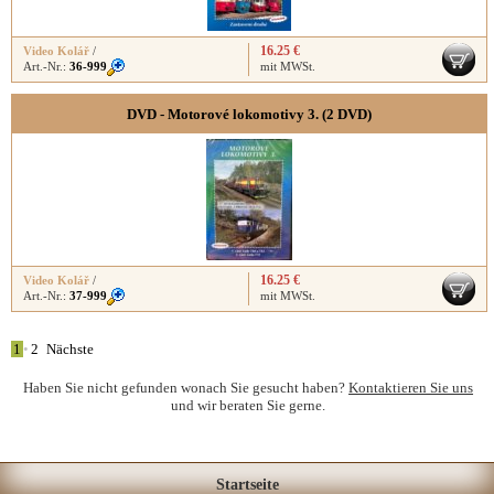
16.25 €
Video Kolář
/
Art.-Nr.:
36-999
mit MWSt.
DVD - Motorové lokomotivy 3. (2 DVD)
16.25 €
Video Kolář
/
Art.-Nr.:
37-999
mit MWSt.
1
•
2
Nächste
Haben Sie nicht gefunden wonach Sie gesucht haben?
Kontaktieren Sie uns
und wir beraten Sie gerne.
Startseite