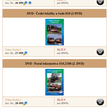
Art.-Nr.:
26-999
mit MWSt.
DVD - České lokálky a řada 810 (2 DVD)
16.25 €
Video Kolář
/
Art.-Nr.:
27-999
mit MWSt.
DVD - Parní lokomotiva 434.2186 (2. DVD)
16.25 €
Video Kolář
/
Art.-Nr.:
28-999
mit MWSt.