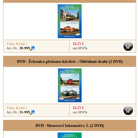
16.25 €
Video Kolář
/
Art.-Nr.:
30-999
mit MWSt.
DVD - Železnice přelomu tisíciletí – Ohlédnutí druhé (2 DVD)
16.25 €
Video Kolář
/
Art.-Nr.:
31-999
mit MWSt.
DVD - Motorové lokomotivy 2. (2 DVD)