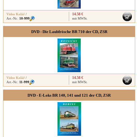
14.58 €
Video Kolář
/
Art.-Nr.:
10-999
mit MWSt.
DVD - Die Laubfrösche BR 710 der CD, ZSR
14.58 €
Video Kolář
/
Art.-Nr.:
11-999
mit MWSt.
DVD - E-Loks BR 140, 141 und 121 der CD, ZSR