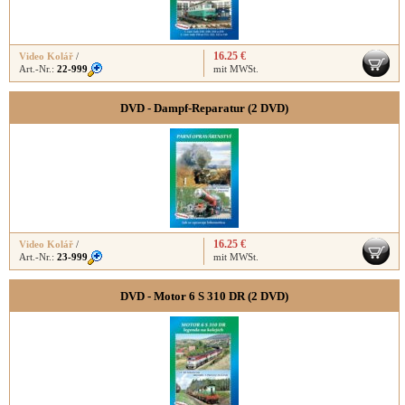
16.25 €
Video Kolář
/
Art.-Nr.:
22-999
mit MWSt.
DVD - Dampf-Reparatur (2 DVD)
16.25 €
Video Kolář
/
Art.-Nr.:
23-999
mit MWSt.
DVD - Motor 6 S 310 DR (2 DVD)