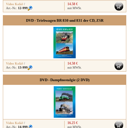
14.58 €
Video Kolář
/
Art.-Nr.:
12-999
mit MWSt.
DVD - Triebwagen BR 830 und 831 der CD, ZSR
14.58 €
Video Kolář
/
Art.-Nr.:
13-999
mit MWSt.
DVD - Dampfnostalgie (2 DVD)
16.25 €
Video Kolář
/
Art.-Nr.:
14-999
mit MWSt.