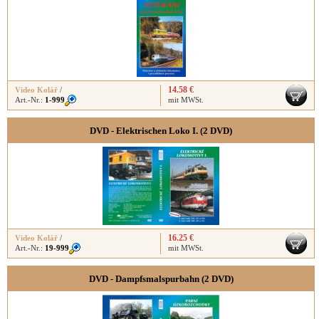
14.58 €
Video Kolář
/
Art.-Nr.:
1-999
mit MWSt.
DVD - Elektrischen Loko I. (2 DVD)
16.25 €
Video Kolář
/
Art.-Nr.:
19-999
mit MWSt.
DVD - Dampfsmalspurbahn (2 DVD)