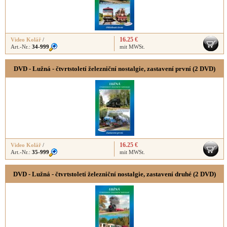
16.25 €
Video Kolář
/
Art.-Nr.:
34-999
mit MWSt.
DVD - Lužná - čtvrtstoletí železniční nostalgie, zastavení první (2 DVD)
16.25 €
Video Kolář
/
Art.-Nr.:
35-999
mit MWSt.
DVD - Lužná - čtvrtstoletí železniční nostalgie, zastavení druhé (2 DVD)