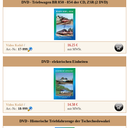
DVD - Triebwagen BR 850 - 854 der CD, ZSR (2 DVD)
16.25 €
Video Kolář
/
Art.-Nr.:
17-999
mit MWSt.
DVD - elektrischen Einheiten
14.58 €
Video Kolář
/
Art.-Nr.:
18-999
mit MWSt.
DVD - Historische Triebfahrzeuge der Tschechoslowakei