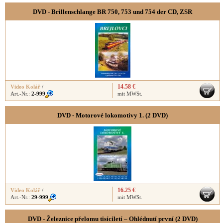
DVD - Brillenschlange BR 750, 753 und 754 der CD, ZSR
14.58 €
Video Kolář
/
Art.-Nr.:
2-999
mit MWSt.
DVD - Motorové lokomotivy 1. (2 DVD)
16.25 €
Video Kolář
/
Art.-Nr.:
29-999
mit MWSt.
DVD - Železnice přelomu tisíciletí – Ohlédnutí první (2 DVD)