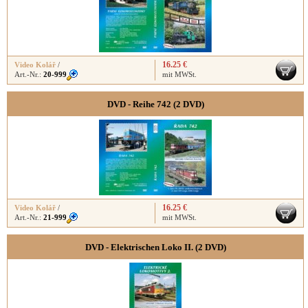
16.25 €
Video Kolář
/
Art.-Nr.:
20-999
mit MWSt.
DVD - Reihe 742 (2 DVD)
16.25 €
Video Kolář
/
Art.-Nr.:
21-999
mit MWSt.
DVD - Elektrischen Loko II. (2 DVD)