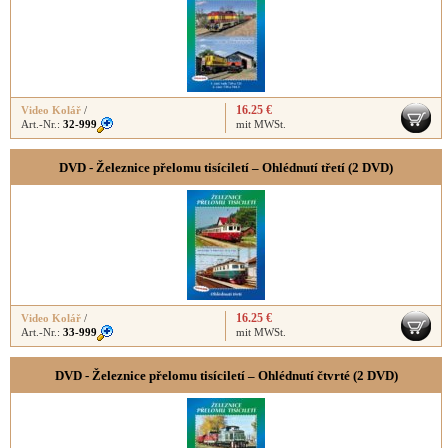
16.25 €
Video Kolář
/
Art.-Nr.:
32-999
mit MWSt.
DVD - Železnice přelomu tisíciletí – Ohlédnutí třetí (2 DVD)
16.25 €
Video Kolář
/
Art.-Nr.:
33-999
mit MWSt.
DVD - Železnice přelomu tisíciletí – Ohlédnutí čtvrté (2 DVD)