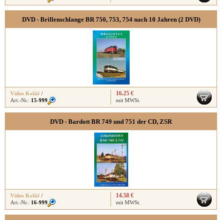
DVD - Brillenschlange BR 750, 753, 754 nach 10 Jahren (2 DVD)
16.25 €
Video Kolář
/
Art.-Nr.:
15-999
mit MWSt.
DVD - Bardott BR 749 und 751 der CD, ZSR
14.58 €
Video Kolář
/
Art.-Nr.:
16-999
mit MWSt.