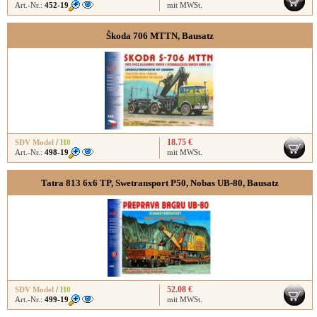
Art.-Nr.:
452-19
mit MWSt.
Škoda 706 MTTN, Bausatz
18.75 €
SDV Model
/
H0
Art.-Nr.:
498-19
mit MWSt.
Tatra 813 6x6 TP, Swetransport P50, Nobas UB-80, Bausatz
52.08 €
SDV Model
/
H0
Art.-Nr.:
499-19
mit MWSt.