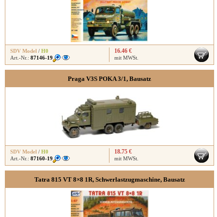
16.46 €
SDV Model
/
H0
Art.-Nr.:
87146-19
mit MWSt.
Praga V3S POKA 3/1, Bausatz
18.75 €
SDV Model
/
H0
Art.-Nr.:
87160-19
mit MWSt.
Tatra 815 VT 8×8 1R, Schwerlastzugmaschine, Bausatz