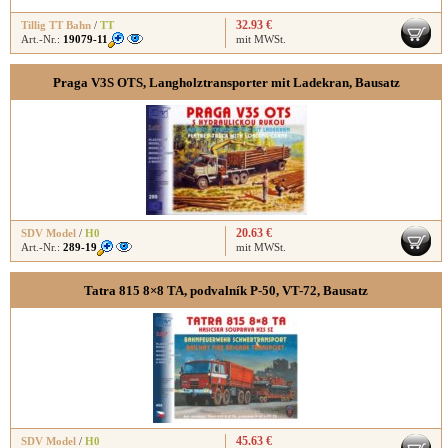
32.93 €
Tillig TT Bahn
/
TT
Art.-Nr.:
19079-11
mit MWSt.
Praga V3S OTS, Langholztransporter mit Ladekran, Bausatz
20.63 €
SDV Model
/
H0
Art.-Nr.:
289-19
mit MWSt.
Tatra 815 8×8 TA, podvalník P-50, VT-72, Bausatz
45.63 €
SDV Model
/
H0