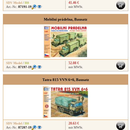
41.46 €
SDV Model
/
H0
Art.-Nr.:
87191-19
mit MWSt.
Mobilní prádelna, Bausatz
52.08 €
SDV Model
/
H0
Art.-Nr.:
87197-19
mit MWSt.
Tatra 815 VVN 6×6, Bausatz
20.63 €
SDV Model
/
H0
Art.-Nr.:
87207-19
mit MWSt.