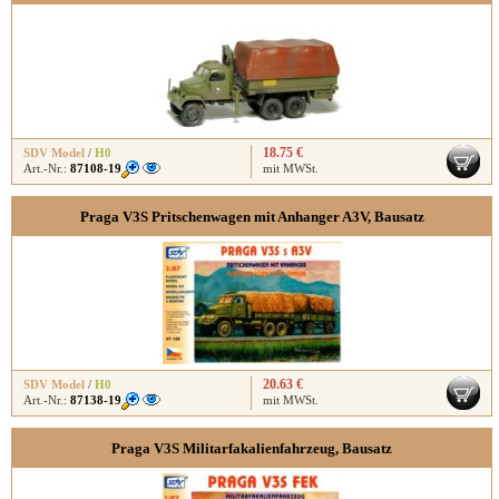
18.75 €
SDV Model
/
H0
Art.-Nr.:
87108-19
mit MWSt.
Praga V3S Pritschenwagen mit Anhanger A3V, Bausatz
20.63 €
SDV Model
/
H0
Art.-Nr.:
87138-19
mit MWSt.
Praga V3S Militarfakalienfahrzeug, Bausatz