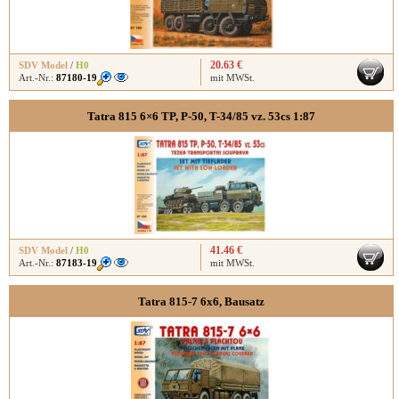
20.63 €
SDV Model
/
H0
Art.-Nr.:
87180-19
mit MWSt.
Tatra 815 6×6 TP, P-50, T-34/85 vz. 53cs 1:87
41.46 €
SDV Model
/
H0
Art.-Nr.:
87183-19
mit MWSt.
Tatra 815-7 6x6, Bausatz