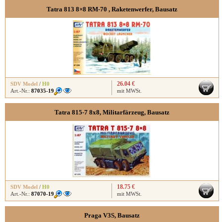
Tatra 813 8×8 RM-70 , Raketenwerfer, Bausatz
26.04 €
SDV Model
/
H0
Art.-Nr.:
87035-19
mit MWSt.
Tatra 815-7 8x8, Militarfärzeug, Bausatz
18.75 €
SDV Model
/
H0
Art.-Nr.:
87070-19
mit MWSt.
Praga V3S, Bausatz