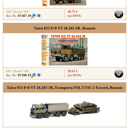
18.75 €
SDV Model
/
H0
Art.-Nr.:
87187-19
mit MWSt.
Tatra 815 8×8 VT 26.265.1R , Bausatz
20.63 €
SDV Model
/
H0
Art.-Nr.:
87190-19
mit MWSt.
Tatra 815 8×8 VT 26.265 1R, Transporta P50, T-55C-2 Favorit, Bausatz