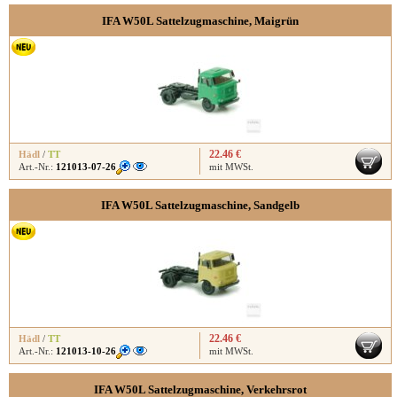
IFA W50L Sattelzugmaschine, Maigrün
22.46 €
Hädl
/
TT
Art.-Nr.:
121013-07-26
mit MWSt.
IFA W50L Sattelzugmaschine, Sandgelb
22.46 €
Hädl
/
TT
Art.-Nr.:
121013-10-26
mit MWSt.
IFA W50L Sattelzugmaschine, Verkehrsrot