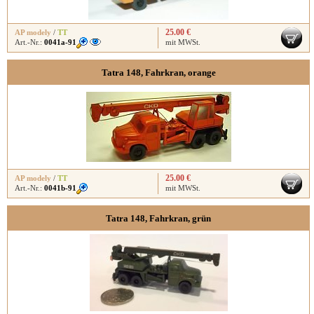
25.00 €
AP modely
/
TT
Art.-Nr.:
0041a-91
mit MWSt.
Tatra 148, Fahrkran, orange
25.00 €
AP modely
/
TT
Art.-Nr.:
0041b-91
mit MWSt.
Tatra 148, Fahrkran, grün