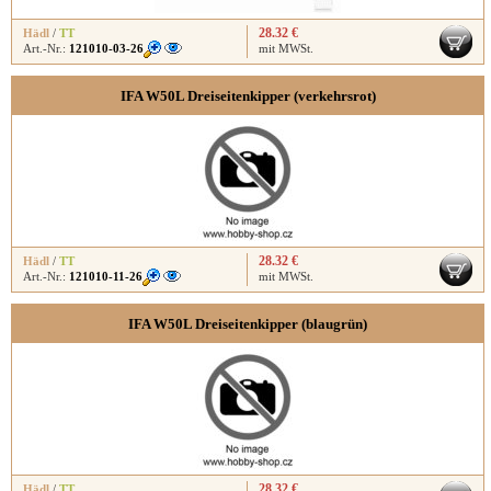
28.32 €
Hädl
/
TT
Art.-Nr.:
121010-03-26
mit MWSt.
IFA W50L Dreiseitenkipper (verkehrsrot)
28.32 €
Hädl
/
TT
Art.-Nr.:
121010-11-26
mit MWSt.
IFA W50L Dreiseitenkipper (blaugrün)
28.32 €
Hädl
/
TT