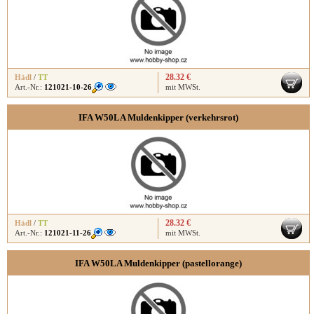
28.32 €
Hädl
/
TT
Art.-Nr.:
121021-10-26
mit MWSt.
IFA W50LA Muldenkipper (verkehrsrot)
28.32 €
Hädl
/
TT
Art.-Nr.:
121021-11-26
mit MWSt.
IFA W50LA Muldenkipper (pastellorange)