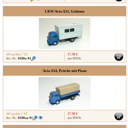
LKW Avia A31, Gehäuse
17.50 €
AP modely
/
TT
Art.-Nr.:
0100a-91
mit MWSt.
Avia A34, Pritche mit Plane
17.50 €
AP modely
/
TT
Art.-Nr.:
0100aa-91
mit MWSt.