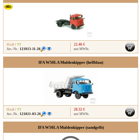
22.46 €
Hädl
/
TT
Art.-Nr.:
121013-11-26
mit MWSt.
IFA W50LA Muldenkipper (hellblau)
28.32 €
Hädl
/
TT
Art.-Nr.:
121021-03-26
mit MWSt.
IFA W50LA Muldenkipper (sandgelb)