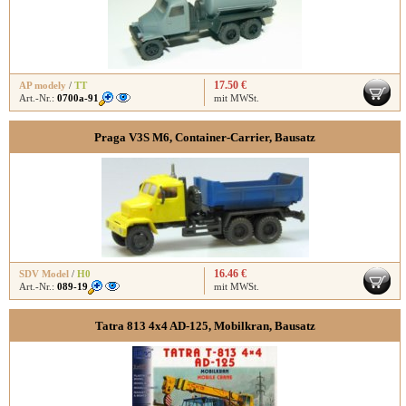
17.50 €
AP modely
/
TT
Art.-Nr.:
0700a-91
mit MWSt.
Praga V3S M6, Container-Carrier, Bausatz
16.46 €
SDV Model
/
H0
Art.-Nr.:
089-19
mit MWSt.
Tatra 813 4x4 AD-125, Mobilkran, Bausatz