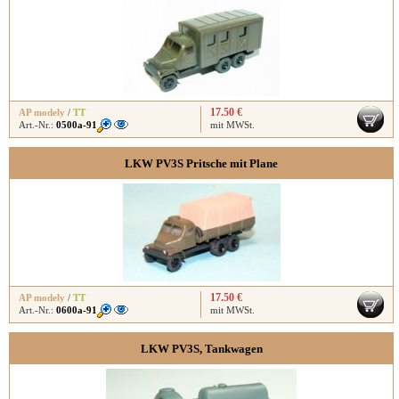
17.50 €
AP modely
/
TT
Art.-Nr.:
0500a-91
mit MWSt.
LKW PV3S Pritsche mit Plane
17.50 €
AP modely
/
TT
Art.-Nr.:
0600a-91
mit MWSt.
LKW PV3S, Tankwagen