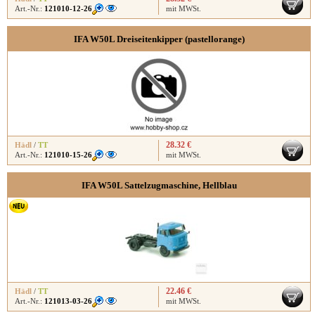
Art.-Nr.:
121010-12-26
mit MWSt.
IFA W50L Dreiseitenkipper (pastellorange)
28.32 €
Hädl
/
TT
Art.-Nr.:
121010-15-26
mit MWSt.
IFA W50L Sattelzugmaschine, Hellblau
22.46 €
Hädl
/
TT
Art.-Nr.:
121013-03-26
mit MWSt.