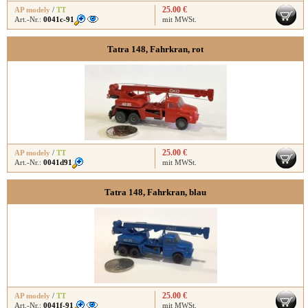
25.00 €
AP modely
/
TT
Art.-Nr.:
0041c-91
mit MWSt.
Tatra 148, Fahrkran, rot
25.00 €
AP modely
/
TT
Art.-Nr.:
0041d91
mit MWSt.
Tatra 148, Fahrkran, blau
25.00 €
AP modely
/
TT
Art.-Nr.:
0041f-91
mit MWSt.