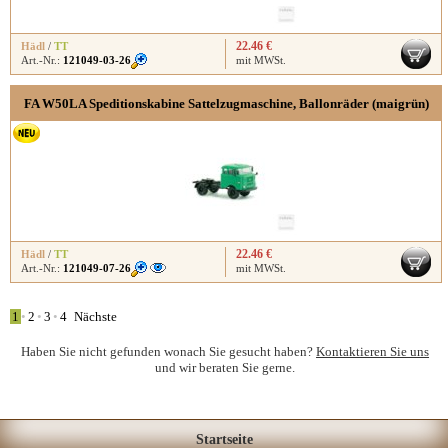
22.46 €
Hädl
/
TT
Art.-Nr.:
121049-03-26
mit MWSt.
FA W50LA Speditionskabine Sattelzugmaschine, Ballonräder (maigrün)
22.46 €
Hädl
/
TT
Art.-Nr.:
121049-07-26
mit MWSt.
1
•
2
•
3
•
4
Nächste
Haben Sie nicht gefunden wonach Sie gesucht haben?
Kontaktieren Sie uns
und wir beraten Sie gerne.
Startseite