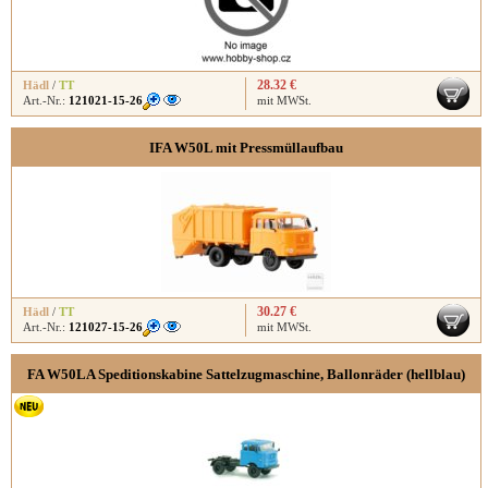
28.32 €
Hädl
/
TT
Art.-Nr.:
121021-15-26
mit MWSt.
IFA W50L mit Pressmüllaufbau
30.27 €
Hädl
/
TT
Art.-Nr.:
121027-15-26
mit MWSt.
FA W50LA Speditionskabine Sattelzugmaschine, Ballonräder (hellblau)