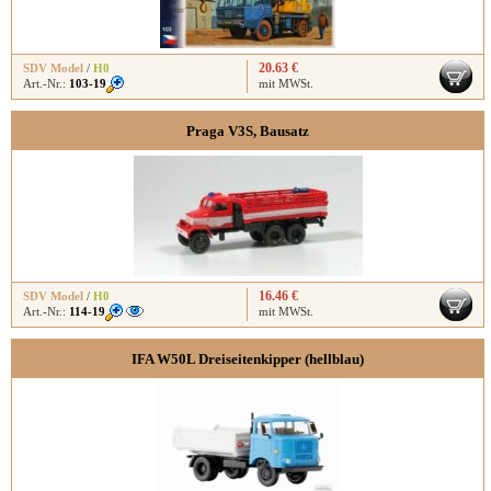
20.63 €
SDV Model
/
H0
Art.-Nr.:
103-19
mit MWSt.
Praga V3S, Bausatz
16.46 €
SDV Model
/
H0
Art.-Nr.:
114-19
mit MWSt.
IFA W50L Dreiseitenkipper (hellblau)