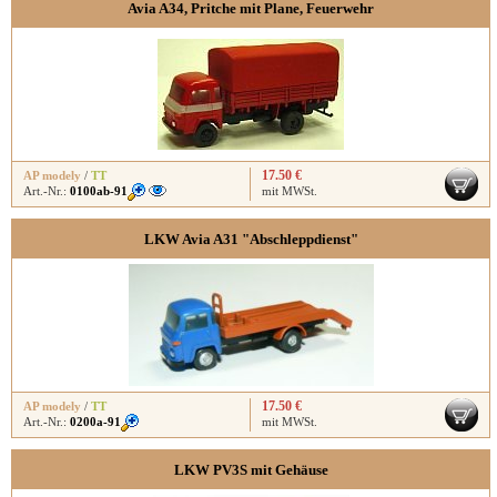
Avia A34, Pritche mit Plane, Feuerwehr
17.50 €
AP modely
/
TT
Art.-Nr.:
0100ab-91
mit MWSt.
LKW Avia A31 "Abschleppdienst"
17.50 €
AP modely
/
TT
Art.-Nr.:
0200a-91
mit MWSt.
LKW PV3S mit Gehäuse