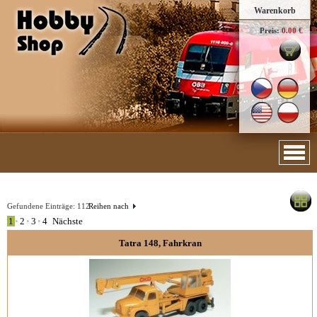
Warenkorb
Preis:
0.00 €
Gefundene Einträge:
112
Reihen nach
1
•
2
•
3
•
4
Nächste
Tatra 148, Fahrkran